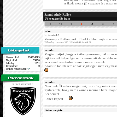
Herczig Norbi töréstesztet hajtott végre Bü
A Skoda most is jól vizsgázott és a csapat s
Szombathely Rallye
Új hozzászólás írása
|<
<<
<
1
2
3
4
zoka
Sziasztok!
Vasárnap a Katlan parkolóból ki lehet hajtani a vers
Előzmény: ortodox 322. 2016-05-19 14:06:06
ortodox
Megtudhatjuk, hogy a katlan gyorsaságinál mi az ú
Összes oldal:
856634083
rajt és a cél helye. Így sem a szombati -hosszabb- s
Napi oldal:
79270
verziónál nem tudni honnan merre mennek.
Jelenleg:
1391
A lassító táblák sem adnak segítséget, mert egymás
Regisztrált:
0
Online regisztráltak:
ortodox
kiemelt partnerünk :
Nem csak Őt nehéz megérteni, de az ügy másik szerep
nyilatkozta, hogy nem akarnak menni a hazai bajno
licencüket.
Ehhez képest......
dictus magister