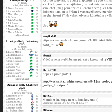
Championship 2025
Az 1 db szervízautó a 5m2 alapterületű ( 2db kis F
a 4.futam,
a 2. kis furgon is behajthatna , de csak értelmezése
a Rally Poland után
sem lehet , még pénzfizetés ellenében sem ) , és 1
1.
Teemu Suninen
80
2.
Andrea Mabelini
57
dobozos kamion is ! Nem 1 versenyző szervízterüle
3.
Miko Marczyk
47
meghatározni ?? Ha valaki olvassa köszönöm a vála
4.
G. Basso
45
5.
Jakub Matulka
35
6.
J.A.Suarez
30
Üdv
7.
Mikko Heikkila
30
8.
Roberto Dapra
30
9.
Marco Bulacia
30
teljes táblázat
sanyika006
https://www.facebook.com/groups/16095744426
Országos Rally Bajnokság
2026
notif_t=like
a 3.futam,
a Mecsek Rallye után
1.
László Martin
104
2.
Bodolai László
103
hbandi
3.
Vincze Ferenc
85
Videó a versenyről, benne pár szép kereszttel :)
VI
4.
Trencsényi József
80
5.
Tóth Tibor
55
6.
Osváth Péter
49
Harle9700
7.
Kovács Antal
49
8.
Trencsényi Vince
43
Képek a prológról! :)
9.
Bujdos Miklós
37
teljes táblázat
http://vaskarika.hu/hirek/reszletek/8412/a_prolo
Országos Rally Challenge
_rallye_fotoriport/
2026
a 3.futam,
a Mecsek Rallye után
Hofi601
1.
Helembai Zsolt
92
2.
Hinger Dávid
88
Mondom én, hogy nem tudom követni. :)
3.
Rongits Attila
85
Előzmény: Hillman 306. 2014-05-01 15:32:17
4.
Molnár Zoltán
62
5.
Helgert Tamás
58
Hillman
6.
Tárkányi Sándor
35