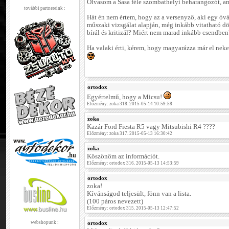
Olvasom a Sasa féle szombathelyi beharangozót, a
további partnereink :
Hát én nem értem, hogy az a versenyző, aki egy óvá
műszaki vizsgálat alapján, még inkább vitatható d
bírál és kritizál? Miért nem marad inkább csendben
Ha valaki érti, kérem, hogy magyarázza már el neke
ortodox
Egyértelmű, hogy a Micsu!
Előzmény: zoka 318. 2015-05-14 10:59:58
zoka
Kazár Ford Fiesta R5 vagy Mitsubishi R4 ????
Előzmény: zoka 317. 2015-05-13 16:30:42
zoka
Köszönöm az információt.
Előzmény: ortodox 316. 2015-05-13 14:53:59
ortodox
zoka!
Kívánságod teljesült, fönn van a lista.
(100 páros nevezett)
Előzmény: ortodox 315. 2015-05-13 12:47:52
webshopunk :
ortodox