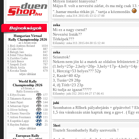
Milyen listáról hiányolsz?
Május 8. volt a nevezési zárlat, és ma még csak 13.
"..hamar munka ritkán jó.." tartja a közmondás.
Előzmény: zoka 314. 2015-05-13 12:17:00
zoka
Mi ez a nagy csend?
Nevezési listák??
Hungarian Virtual
Térképek???
Rally Championship 2026
az 5.futam után
Előzmény: zoka 313. 2015-04-30 15:12:44
1.
Biró-Ambrus Roland
1034
2.
Csáki Ottó
887
zoka
3.
Balogh Jani
847
4.
Fehér Tibor Balázs
845
Sziasztok!
5.
Zsoldos Csaba
832
Nekem nem jön ki a matek az oldalon feltüntetett 2
6.
Gách Bence
813
7.
Szegedi Zsolt
797
(1.hely=25p- 2,hely=20p- 3,hely=17p- 4,hely=14p +
8.
Misik Attila
694
1, Herczig=53 helyes??? 52p
9.
Koczka Tamás
679
teljes táblázat
2, Kazár=40 42p
3, Turán=29 28p
World Rally
4, ifj.Tóth=23 23p
Championship 2026
a 9.futam, a
Ki tudja az igazat?????
Rally Estonia után
Előzmény: juhi 312. 2015-04-27 17:06:41
1.
Elfyn Ewans
177
2.
Takamoto Katsuta
152
3.
Sami Pajari
144
juhi
4.
Sebastian Ogier
139
Szombaton a RIInek pályabejárás + gépátvétel ? El
5.
Oliver Solberg
130
1,5 óra várakozás után kaptuk meg a gps-t . ( Egy e
6.
Thierry Neuville
111
7.
Adrien Fourmaux
111
8.
Esapekka Lappi
25
9.
Hayden Paddon
21
5lori
teljes táblázat
Tisztelt Szombathely Rally szervezők !
European Rally