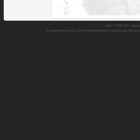
DuEn © 1999-2026 •
impres
A honlap eredeti tartalma, illetve oldalainak bármilyen alkotóeleme (szöveg, ké