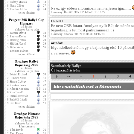
7.
Csáthy Miklós
34
8.
Nagy Gábor
27
Na ez így ebben a formában nem teljesen igaz.......
9.
Ruszkai Attila
24
Előzmény: Hofi601 305. 2014-05-01 13:16:22
teljes táblázat
Peugeot 208 Rally4 Cup
Hofi601
Hungary
Ez nem ORB futam. Amolyan nyílt R2; de már én s
a 3.futam,
a Mecsek Rallye után
bajnokság is fut most párhuzamosan. :)
1.
Faltusz Dávid
38
Előzmény: ortodox 304. 2014-04-30 13:15:34
2.
Zagyva Dorka
34
3.
Herczig Patrik
29
ortodox
4.
Hibján József
29
Elgondolkodtató, hogy a bajnokság első 10 párosábó
5.
Tellér Antal
16
Bertalan Márton
-
a versenyre.
teljes táblázat
Országos Rally2
Bajnokság 2026
Szombathely Rallye
a 3.futam,
Új hozzászólás írása
a Mecsek Rallye után
1.
Békési Richárd
70
|<
<<
<
1
2
3
4
2.
Himmer Attila
51
3.
Simon György
47
4.
Kerekes Bence
42
5.
Kóródi Koppány
31
6.
Kiss László
30
7.
Ruszó Krisztián
20
8.
Endrődi László
13
9.
Fóti Péter
11
teljes táblázat
Országos Historic
Bajnokság 2025
a 3.futam,
a Mecsek Rallye után
1. korcsoport
1.
Tóth István
76
2.
Metz Ferenc
51