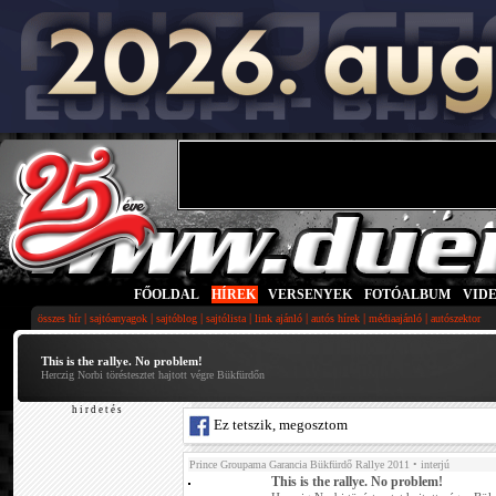
FŐOLDAL
|
HÍREK
|
VERSENYEK
|
FOTÓALBUM
|
VID
|
|
|
|
|
|
|
összes hír
sajtóanyagok
sajtóblog
sajtólista
link ajánló
autós hírek
médiaajánló
autószektor
This is the rallye. No problem!
Herczig Norbi töréstesztet hajtott végre Bükfürdőn
h i r d e t é s
Ez tetszik, megosztom
Prince Groupama Garancia Bükfürdő Rallye 2011
• interjú
This is the rallye. No problem!