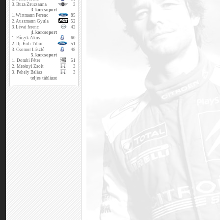
3.
Buza Zsuzsanna
3
3. korcsoport
1.
Wirtmann Ferenc
85
2.
Auszmann Gyula
52
3.
Lévai ferenc
42
4. korcsoport
1.
Póczik Ákos
60
2.
Ifj. Érdi Tibor
51
3.
Csomor László
48
5. korcsoport
1.
Dombi Péter
51
2.
Merényi Zsolt
3
3.
Pehely Balázs
3
teljes táblázat