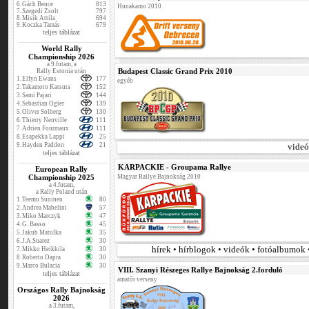
6.
Gách Bence
813
Hunakamo 2010
7.
Szegedi Zsolt
797
8.
Misik Attila
694
9.
Koczka Tamás
679
teljes táblázat
World Rally
Championship 2026
a 9.futam, a
Budapest Classic Grand Prix 2010
Rally Estonia után
1.
Elfyn Ewans
177
egyéb
2.
Takamoto Katsuta
152
3.
Sami Pajari
144
4.
Sebastian Ogier
139
5.
Oliver Solberg
130
6.
Thierry Neuville
111
7.
Adrien Fourmaux
111
8.
Esapekka Lappi
25
9.
Hayden Paddon
21
videó
teljes táblázat
KARPACKIE - Groupama Rallye
European Rally
Championship 2025
Magyar Rallye Bajnokság 2010
a 4.futam,
a Rally Poland után
1.
Teemu Suninen
80
2.
Andrea Mabelini
57
3.
Miko Marczyk
47
4.
G. Basso
45
5.
Jakub Matulka
35
6.
J.A.Suarez
30
hírek • hírblogok • videók • fotóalbumok 
7.
Mikko Heikkila
30
8.
Roberto Dapra
30
9.
Marco Bulacia
30
VIII. Szanyi Részeges Rallye Bajnokság 2.forduló
teljes táblázat
amatőr verseny
Országos Rally Bajnokság
2026
a 3.futam,