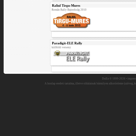
Raliul Tirgu-Mures
Román Rally Bajnokság 2010
Paradigit-ELE Rally
külföldi verseny
DuEn © 1999-2026 •
impres
A honlap eredeti tartalma, illetve oldalainak bármilyen alkotóeleme (szöveg, ké