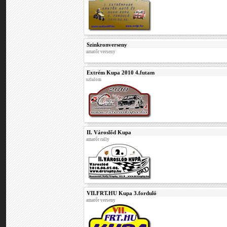
Szinkronverseny
amatőr verseny
Extrém Kupa 2010 4.futam
szlalom
II. Városlőd Kupa
amatőr rally
VII.FRT.HU Kupa 3.forduló
amatőr verseny