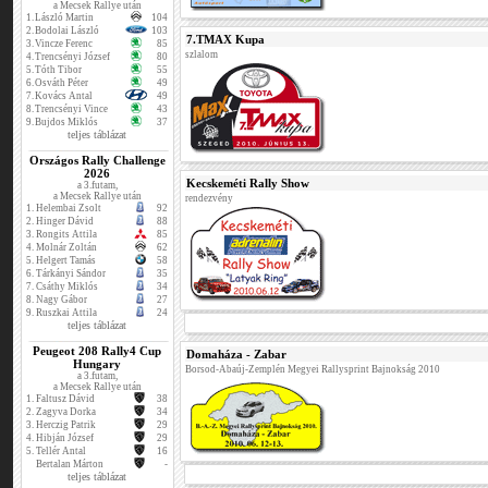
a Mecsek Rallye után
1.
László Martin
104
2.
Bodolai László
103
7.TMAX Kupa
3.
Vincze Ferenc
85
szlalom
4.
Trencsényi József
80
5.
Tóth Tibor
55
6.
Osváth Péter
49
7.
Kovács Antal
49
8.
Trencsényi Vince
43
9.
Bujdos Miklós
37
teljes táblázat
Országos Rally Challenge
2026
Kecskeméti Rally Show
a 3.futam,
a Mecsek Rallye után
rendezvény
1.
Helembai Zsolt
92
2.
Hinger Dávid
88
3.
Rongits Attila
85
4.
Molnár Zoltán
62
5.
Helgert Tamás
58
6.
Tárkányi Sándor
35
7.
Csáthy Miklós
34
8.
Nagy Gábor
27
9.
Ruszkai Attila
24
teljes táblázat
Peugeot 208 Rally4 Cup
Domaháza - Zabar
Hungary
Borsod-Abaúj-Zemplén Megyei Rallysprint Bajnokság 2010
a 3.futam,
a Mecsek Rallye után
1.
Faltusz Dávid
38
2.
Zagyva Dorka
34
3.
Herczig Patrik
29
4.
Hibján József
29
5.
Tellér Antal
16
Bertalan Márton
-
teljes táblázat