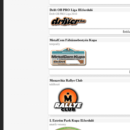
Drift OB PRO Liga III.forduló
Drift OB PRO Liga 2010
fotó
MetalCom Fábiánsebestyén Kupa
tereprally
Monarchia Rallye Club
találkozó
I. Extrém Park Kupa II.forduló
amatőr verseny