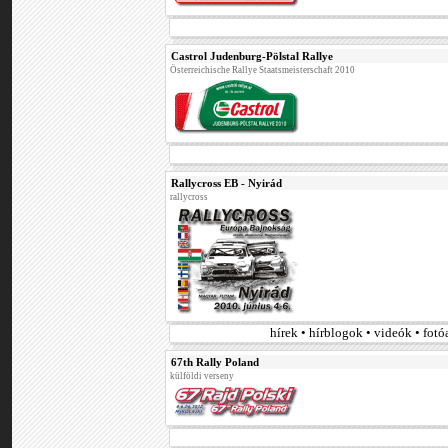
Castrol Judenburg-Pölstal Rallye
Österreichische Rallye Staatsmeisterschaft 2010
Rallycross EB - Nyirád
rallycross
hírek • hírblogok • videók • fot
67th Rally Poland
külföldi verseny