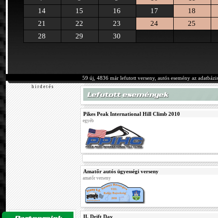
14
15
16
17
18
21
22
23
24
25
28
29
30
59 új, 4836 már lefutott verseny, autós esemény az adatbázi
h i r d e t é s
Pikes Peak International Hill Climb 2010
egyéb
Amatőr autós ügyességi verseny
amatőr verseny
II. Drift Day