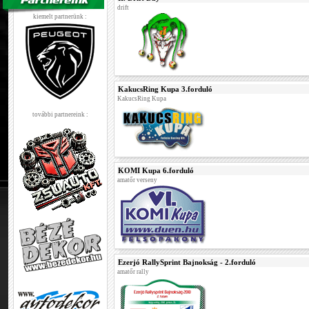
drift
kiemelt partnerünk :
KakucsRing Kupa 3.forduló
KakucsRing Kupa
további partnereink :
KOMI Kupa 6.forduló
amatőr verseny
Ezerjó RallySprint Bajnokság - 2.forduló
amatőr rally