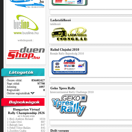
Ladatalálkozó
találkozó
webshopunk :
Raliul Clujului 2010
Román Rally Bajnokság 2010
Összes oldal:
856402427
Napi oldal:
97798
Jelenleg:
1097
Geko Ypres Rally
Regisztrált:
0
Intercontinental Rally Challenge 2010
Online regisztráltak:
Hungarian Virtual
Rally Championship 2026
az 5.futam után
1.
Biró-Ambrus Roland
1034
2.
Csáki Ottó
887
3.
Balogh Jani
847
4.
Fehér Tibor Balázs
845
Drift verseny
5.
Zsoldos Csaba
832