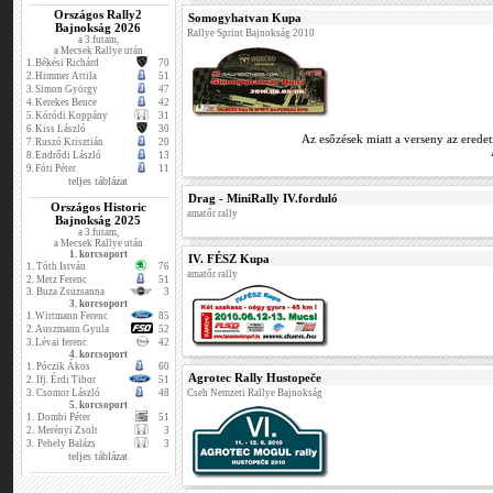
Országos Rally2
Somogyhatvan Kupa
Bajnokság 2026
Rallye Sprint Bajnokság 2010
a 3.futam,
a Mecsek Rallye után
1.
Békési Richárd
70
2.
Himmer Attila
51
3.
Simon György
47
4.
Kerekes Bence
42
5.
Kóródi Koppány
31
6.
Kiss László
30
Az esőzések miatt a verseny az eredet
7.
Ruszó Krisztián
20
8.
Endrődi László
13
9.
Fóti Péter
11
teljes táblázat
Drag - MiniRally IV.forduló
Országos Historic
amatőr rally
Bajnokság 2025
a 3.futam,
a Mecsek Rallye után
1. korcsoport
IV. FÉSZ Kupa
1.
Tóth István
76
amatőr rally
2.
Metz Ferenc
51
3.
Buza Zsuzsanna
3
3. korcsoport
1.
Wirtmann Ferenc
85
2.
Auszmann Gyula
52
3.
Lévai ferenc
42
4. korcsoport
1.
Póczik Ákos
60
Agrotec Rally Hustopeče
2.
Ifj. Érdi Tibor
51
3.
Csomor László
48
Cseh Nemzeti Rallye Bajnokság
5. korcsoport
1.
Dombi Péter
51
2.
Merényi Zsolt
3
3.
Pehely Balázs
3
teljes táblázat