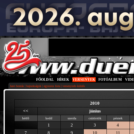
FŐOLDAL
|
HÍREK
|
VERSENYEK
|
FOTÓALBUM
|
VID
|
|
|
havi bontás
bajnokságok
egysoros lista
versenyinfo küldés
2010
<<
június
hétfő
kedd
szerda
csütörtök
péntek
1
2
3
4
7
8
9
10
11