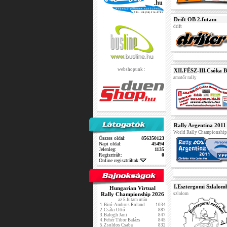
Drift OB 2.futam
drift
webshopunk :
XII.FÉSZ-III.Csóka 
amatőr rally
Rally Argentina 2011
World Rally Championship
Összes oldal:
856350123
Napi oldal:
45494
Jelenleg:
1135
Regisztrált:
0
Online regisztráltak:
I.Esztergomi Szlalom
Hungarian Virtual
Rally Championship 2026
szlalom
az 5.futam után
1.
Biró-Ambrus Roland
1034
2.
Csáki Ottó
887
3.
Balogh Jani
847
4.
Fehér Tibor Balázs
845
5.
Zsoldos Csaba
832