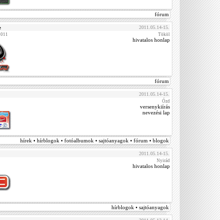
fórum
e
2011.05.14-15.
2011
Tököl
hivatalos honlap
fórum
2011.05.14-15.
Ózd
versenykiírás
nevezési lap
hírek • hírblogok • fotóalbumok • sajtóanyagok • fórum • blogok
2011.05.14-15.
Nyirád
hivatalos honlap
hírblogok • sajtóanyagok