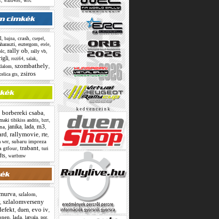
,
,
wrc
wald4tel
l
,
,
crash
,
,
bajna
csepel
,
,
,
haraszti
esztergom
etele
rally ob
,
,
,
lc
rally vb
rigli
,
,
,
rozi64
salak
szombathely
,
,
zlalom
zsiros
,
celica gts
k e d v e n c e i n k
borbereki csaba
,
,
,
,
naki tibikiss andris
bzrt
m3
janika
lada
na
,
,
,
,
ard
rallymovie
rte
,
,
,
,
subaru impreza
a wrc
trabant
a gtfour
,
,
turi
fts
,
wartbmw
murva
,
szlalom
,
szlalomverseny
,
defekt
evo iv
duen
,
,
,
onen
,
lada
,
,
,
latvala
por