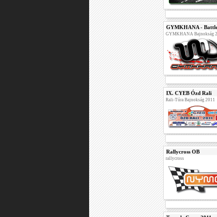
GYMKHANA - Battl
GYMKHANA Bajnokság 
IX. CYEB Ózd Rali
Rali-Túra Bajnokság 2011
Rallycross OB
rallycross