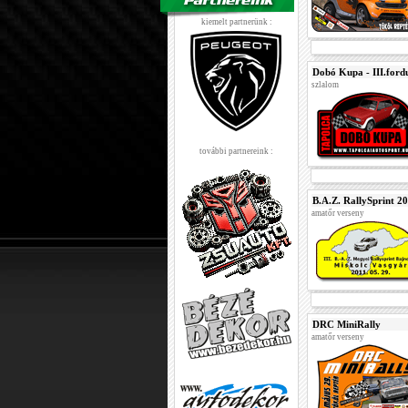
kiemelt partnerünk :
Dobó Kupa - III.ford
szlalom
további partnereink :
B.A.Z. RallySprint 20
amatőr verseny
DRC MiniRally
amatőr verseny