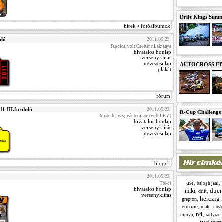
Drift Kings Summe
hírek • fotóalbumok
uló
2011.05.29.
Tapolca, volt Csobánc Laktanya
hivatalos honlap
versenykiírás
nevezési lap
AUTOCROSS EB 2
plakát
fórum
11 III.forduló
2011.05.29.
R-Cup Challeng
Miskolc, Vasgyár területe (volt LKM)
hivatalos honlap
versenykiírás
nevezési lap
blogok
2011.05.29.
asi
,
,
Tököl
balogh jani
hivatalos honlap
due
miki
,
,
drift
versenykiírás
herczig 
,
grepton
europe
,
,
mafc
misk
n4
,
,
murva
rallyrac
turi tom