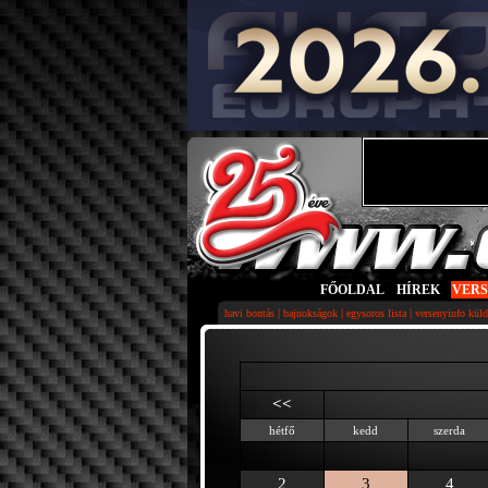
FŐOLDAL
|
HÍREK
|
VER
|
|
|
havi bontás
bajnokságok
egysoros lista
versenyinfo küld
<<
hétfő
kedd
szerda
2
3
4