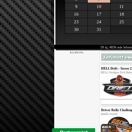
9
10
11
16
17
18
23
24
25
30
31
59 új, 4836 már lefuto
h i r d e t é s
HELL Drift - Street 2
HELL Országos Drift Bajn
Driver Rally Challen
amatőr verseny