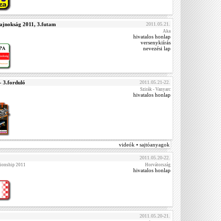
Bajnokság 2011, 3.futam
2011.05.21.
Aka
hivatalos honlap
versenykiírás
nevezési lap
- 3.forduló
2011.05.21-22.
Szirák - Vanyarc
hivatalos honlap
videók • sajtóanyagok
2011.05.20-22.
ionship 2011
Horvátország
hivatalos honlap
2011.05.20-21.