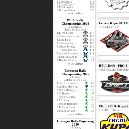
6.
Gách Bence
813
7.
Szegedi Zsolt
797
8.
Misik Attila
694
9.
Koczka Tamás
679
teljes táblázat
World Rally
Extrém Kupa 2011 III
Championship 2026
a 9.futam, a
Extrém Kupa 2011
Rally Estonia után
1.
Elfyn Ewans
177
2.
Takamoto Katsuta
152
3.
Sami Pajari
144
4.
Sebastian Ogier
139
5.
Oliver Solberg
130
6.
Thierry Neuville
111
7.
Adrien Fourmaux
111
8.
Esapekka Lappi
25
9.
Hayden Paddon
21
teljes táblázat
HELL Drift - PRO 2
HELL Országos Drift Bajn
European Rally
Championship 2025
a 4.futam,
a Rally Poland után
1.
Teemu Suninen
80
2.
Andrea Mabelini
57
3.
Miko Marczyk
47
4.
G. Basso
45
5.
Jakub Matulka
35
6.
J.A.Suarez
30
7.
Mikko Heikkila
30
VIII.FRT.HU Kupa 2.
8.
Roberto Dapra
30
VIII.FRT.HU Kupa
9.
Marco Bulacia
30
teljes táblázat
Országos Rally Bajnokság
2026
a 3.futam,