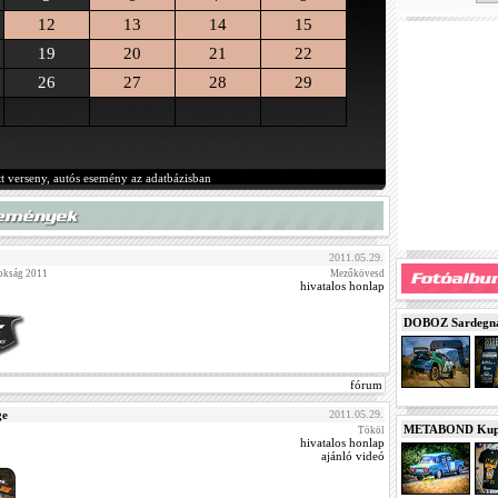
12
13
14
15
19
20
21
22
26
27
28
29
tt verseny, autós esemény az adatbázisban
2011.05.29.
okság 2011
Mezőkövesd
hivatalos honlap
DOBOZ Sardegna 
fórum
ge
2011.05.29.
METABOND Kupa 
Tököl
hivatalos honlap
ajánló videó