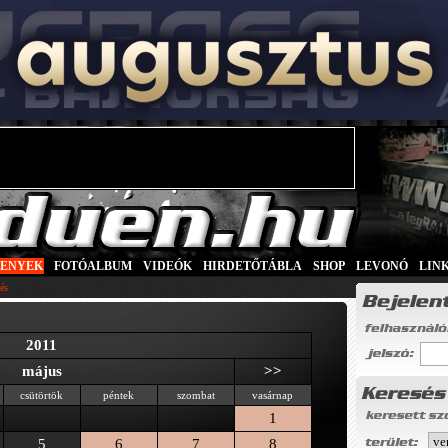
SENYEK
|
FOTÓALBUM
|
VIDEÓK
|
HIRDETŐTÁBLA
|
SHOP
|
LEVONÓ
|
LIN
és
2011
május
>>
csütörtök
péntek
szombat
vasárnap
1
5
6
7
8