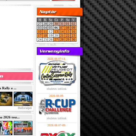
H
K
Sz
Cs
P
Sz
V
27
28
29
30
31
01
02
03
04
05
06
07
08
09
10
11
12
13
14
15
16
17
18
19
20
21
22
23
24
25
26
27
28
29
30
2026.08.07-11.
Rally a ...
részletes infóink
2026.08.09.
DuEn képei
2026 tesz...
részletes infóink
2026.08.07-09.