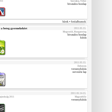
2011
Szovákia, Tribec
hivatalos honlap
hírek • fotóalbumok
 beteg gyermekekért
2011.05.15.
Mogyoród, Hungaroring
hivatalos honlap
kiírás
2011.05.15.
Debrecen
versenykiírás
nevezési lap
2011.05.14-15.
Bajnokság 2011
Magyarbóly
versenykiírás