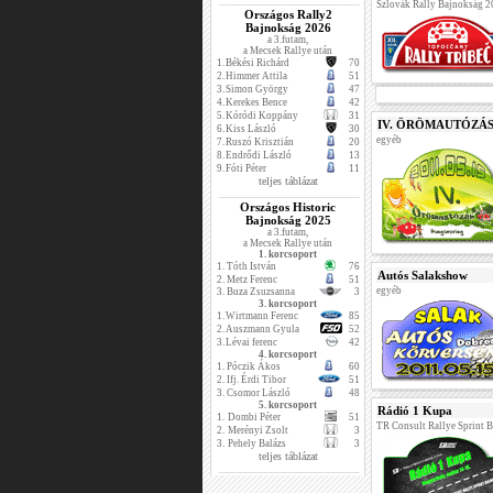
Szlovák Rally Bajnokság 
Országos Rally2
Bajnokság 2026
a 3.futam,
a Mecsek Rallye után
1.
Békési Richárd
70
2.
Himmer Attila
51
3.
Simon György
47
4.
Kerekes Bence
42
5.
Kóródi Koppány
31
IV. ÖRÖMAUTÓZÁS a
6.
Kiss László
30
egyéb
7.
Ruszó Krisztián
20
8.
Endrődi László
13
9.
Fóti Péter
11
teljes táblázat
Országos Historic
Bajnokság 2025
a 3.futam,
a Mecsek Rallye után
1. korcsoport
1.
Tóth István
76
Autós Salakshow
2.
Metz Ferenc
51
egyéb
3.
Buza Zsuzsanna
3
3. korcsoport
1.
Wirtmann Ferenc
85
2.
Auszmann Gyula
52
3.
Lévai ferenc
42
4. korcsoport
1.
Póczik Ákos
60
2.
Ifj. Érdi Tibor
51
3.
Csomor László
48
5. korcsoport
Rádió 1 Kupa
1.
Dombi Péter
51
TR Consult Rallye Sprint 
2.
Merényi Zsolt
3
3.
Pehely Balázs
3
teljes táblázat