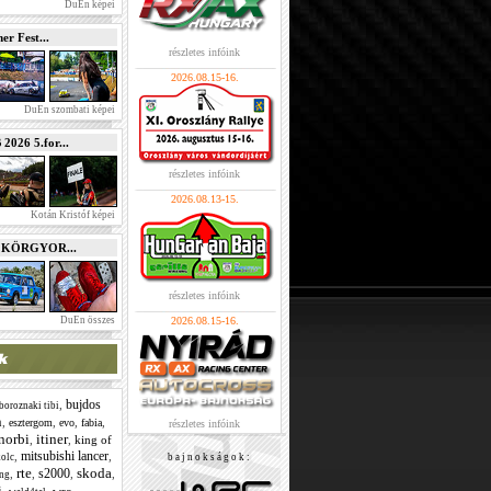
DuEn képei
r Fest...
részletes infóink
2026.08.15-16.
DuEn szombati képei
026 5.for...
részletes infóink
2026.08.13-15.
Kotán Kristóf képei
e KÖRGYOR...
részletes infóink
DuEn összes
2026.08.15-16.
bujdos
,
boroznaki tibi
n
,
,
,
,
esztergom
evo
fabia
részletes infóink
norbi
itiner
,
,
king of
mitsubishi lancer
,
,
olc
b a j n o k s á g o k :
rte
skoda
s2000
,
,
,
,
ing
i