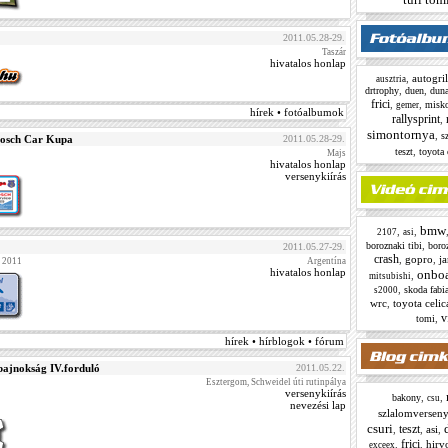
2011.05.28-29.
Taszár
hivatalos honlap
,
autogril
ausztria
,
,
drtrophy
duen
duna
frici
,
,
misko
gemer
hírek • fotóalbumok
rallysprint
,
simontornya
,
s
Bosch Car Kupa
2011.05.28-29.
,
teszt
toyota 
Majs
hivatalos honlap
versenykiírás
bmw
,
,
2107
asi
,
boroznaki tibi
boroz
2011.05.27-29.
crash
,
gopro
,
ja
 2011
Argentína
hivatalos honlap
onbo
,
mitsubishi
,
skoda fabi
s2000
wrc
,
toyota celic
v
,
tomi
hírek • hírblogok • fórum
bajnokság IV.forduló
2011.05.22.
Esztergom, Schweidel úti rutinpálya
versenykiírás
,
,
bakony
csu
nevezési lap
szlalomverseny
csuri
teszt
,
,
asi
,
frici
,
,
hirv
exceex