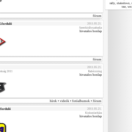
,
,
rally
shakedown
,
wrc
tme
fórum
.forduló
2011.05.21.
Szentkirályszabadja
hivatalos honlap
fórum
2011.05.21.
okság 2011
Rabócsiring
hivatalos honlap
hírek • videók • fotóalbumok • fórum
forduló
2011.05.21.
Kiskunlacháza
hivatalos honlap