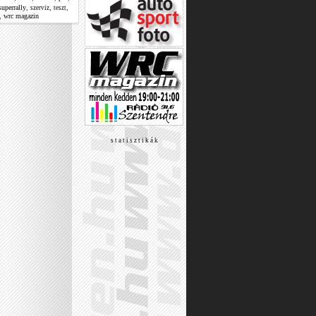
,
,
,
superrally
szerviz
teszt
,
wrc magazin
s t a t i s z t i k á k