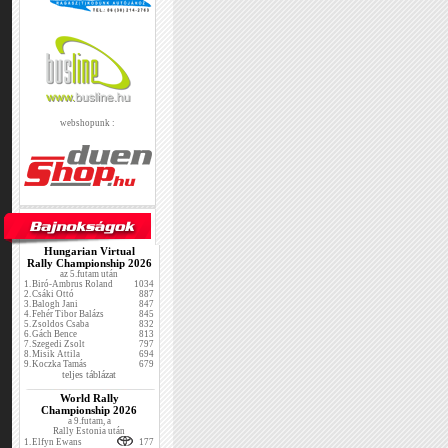
webshopunk :
Hungarian Virtual
Rally Championship 2026
az 5.futam után
1.
Biró-Ambrus Roland
1034
2.
Csáki Ottó
887
3.
Balogh Jani
847
4.
Fehér Tibor Balázs
845
5.
Zsoldos Csaba
832
6.
Gách Bence
813
7.
Szegedi Zsolt
797
8.
Misik Attila
694
9.
Koczka Tamás
679
teljes táblázat
World Rally
Championship 2026
a 9.futam, a
Rally Estonia után
1.
Elfyn Ewans
177