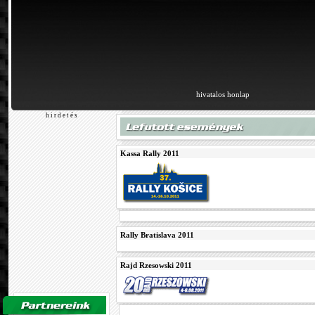
hivatalos honlap
h i r d e t é s
Kassa Rally 2011
Rally Bratislava 2011
Rajd Rzesowski 2011