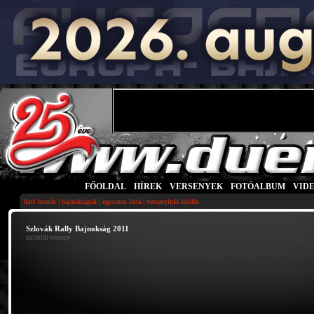
FŐOLDAL
|
HÍREK
|
VERSENYEK
|
FOTÓALBUM
|
VID
|
|
|
havi bontás
bajnokságok
egysoros lista
versenyinfo küldés
Szlovák Rally Bajnokság 2011
külföldi verseny