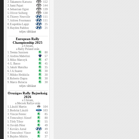
2.
Takamoto Katsuta
152
3.
Sami Pajari
144
4.
Sebastian Ogier
139
5.
Oliver Solberg
130
6.
Thierry Neuville
111
7.
Adrien Fourmaux
111
8.
Esapekka Lappi
25
9.
Hayden Paddon
21
teljes táblázat
European Rally
Championship 2025
a 4.futam,
a Rally Poland után
1.
Teemu Suninen
80
2.
Andrea Mabelini
57
3.
Miko Marczyk
47
4.
G. Basso
45
5.
Jakub Matulka
35
6.
J.A.Suarez
30
7.
Mikko Heikkila
30
8.
Roberto Dapra
30
9.
Marco Bulacia
30
teljes táblázat
Országos Rally Bajnokság
2026
a 3.futam,
a Mecsek Rallye után
1.
László Martin
104
2.
Bodolai László
103
3.
Vincze Ferenc
85
4.
Trencsényi József
80
5.
Tóth Tibor
55
6.
Osváth Péter
49
7.
Kovács Antal
49
8.
Trencsényi Vince
43
9.
Bujdos Miklós
37