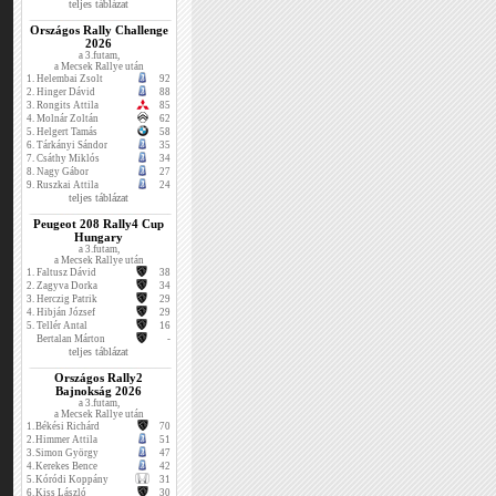
teljes táblázat
Országos Rally Challenge
2026
a 3.futam,
a Mecsek Rallye után
1.
Helembai Zsolt
92
2.
Hinger Dávid
88
3.
Rongits Attila
85
4.
Molnár Zoltán
62
5.
Helgert Tamás
58
6.
Tárkányi Sándor
35
7.
Csáthy Miklós
34
8.
Nagy Gábor
27
9.
Ruszkai Attila
24
teljes táblázat
Peugeot 208 Rally4 Cup
Hungary
a 3.futam,
a Mecsek Rallye után
1.
Faltusz Dávid
38
2.
Zagyva Dorka
34
3.
Herczig Patrik
29
4.
Hibján József
29
5.
Tellér Antal
16
Bertalan Márton
-
teljes táblázat
Országos Rally2
Bajnokság 2026
a 3.futam,
a Mecsek Rallye után
1.
Békési Richárd
70
2.
Himmer Attila
51
3.
Simon György
47
4.
Kerekes Bence
42
5.
Kóródi Koppány
31
6.
Kiss László
30