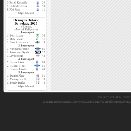
7.
Ruszó Krisztián
20
8.
Endrődi László
13
9.
Fóti Péter
11
teljes táblázat
Országos Historic
Bajnokság 2025
a 3.futam,
a Mecsek Rallye után
1. korcsoport
1.
Tóth István
76
2.
Metz Ferenc
51
3.
Buza Zsuzsanna
3
3. korcsoport
1.
Wirtmann Ferenc
85
2.
Auszmann Gyula
52
3.
Lévai ferenc
42
4. korcsoport
1.
Póczik Ákos
60
2.
Ifj. Érdi Tibor
51
3.
Csomor László
48
5. korcsoport
1.
Dombi Péter
51
2.
Merényi Zsolt
3
3.
Pehely Balázs
3
teljes táblázat
DuEn © 1999-2026 •
impres
A honlap eredeti tartalma, illetve oldalainak bármilyen alkotóeleme (szöveg, ké