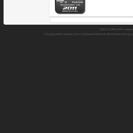
DuEn © 1999-2026 •
impres
A honlap eredeti tartalma, illetve oldalainak bármilyen alkotóeleme (szöveg, ké