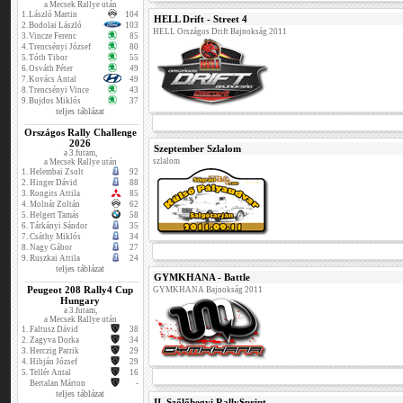
a Mecsek Rallye után
1.
László Martin
104
HELL Drift - Street 4
2.
Bodolai László
103
HELL Országos Drift Bajnokság 2011
3.
Vincze Ferenc
85
4.
Trencsényi József
80
5.
Tóth Tibor
55
6.
Osváth Péter
49
7.
Kovács Antal
49
8.
Trencsényi Vince
43
9.
Bujdos Miklós
37
teljes táblázat
Országos Rally Challenge
2026
Szeptember Szlalom
a 3.futam,
szlalom
a Mecsek Rallye után
1.
Helembai Zsolt
92
2.
Hinger Dávid
88
3.
Rongits Attila
85
4.
Molnár Zoltán
62
5.
Helgert Tamás
58
6.
Tárkányi Sándor
35
7.
Csáthy Miklós
34
8.
Nagy Gábor
27
9.
Ruszkai Attila
24
teljes táblázat
GYMKHANA - Battle
Peugeot 208 Rally4 Cup
GYMKHANA Bajnokság 2011
Hungary
a 3.futam,
a Mecsek Rallye után
1.
Faltusz Dávid
38
2.
Zagyva Dorka
34
3.
Herczig Patrik
29
4.
Hibján József
29
5.
Tellér Antal
16
Bertalan Márton
-
teljes táblázat
II. Szőlőhegyi RallySprint