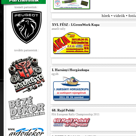
kiemelt partnerünk :
hírek • videók • fot
XVI. FÉSZ - I.GreenWork Kupa
amatőr rally
további partnereink :
I. Harsányi Horgászkupa
egyéb
68. Rajd Polski
FIA European Rally Championship 2011