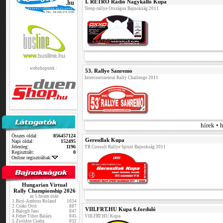
I. RETRO Rádió Nagykálló Kupa
Terep-rallye Országos Bajnokság 2011
webshopunk :
53. Rallye Sanremo
Intercontinental Rally Challenge 2011
hírek • 
Összes oldal:
856457124
Geresdlak Kupa
Napi oldal:
152495
Jelenleg:
1196
TR Consult Rallye Sprint Bajnokság 2011
Regisztrált:
0
Online regisztráltak:
Hungarian Virtual
Rally Championship 2026
az 5.futam után
1.
Biró-Ambrus Roland
1034
2.
Csáki Ottó
887
VIII.FRT.HU Kupa 6.forduló
3.
Balogh Jani
847
4.
Fehér Tibor Balázs
845
VIII.FRT.HU Kupa
5.
Zsoldos Csaba
832