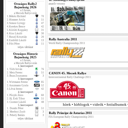
Országos Rally2
amatőr verseny
Bajnokság 2026
a 3.futam,
a Mecsek Rallye után
1.
Békési Richárd
70
2.
Himmer Attila
51
3.
Simon György
47
4.
Kerekes Bence
42
5.
Kóródi Koppány
31
6.
Kiss László
30
7.
Ruszó Krisztián
20
Rally Australia 2011
8.
Endrődi László
13
World Rally Championship 2011
9.
Fóti Péter
11
teljes táblázat
Országos Historic
Bajnokság 2025
a 3.futam,
a Mecsek Rallye után
1. korcsoport
1.
Tóth István
76
2.
Metz Ferenc
51
CANON 45. Mecsek Rallye
3.
Buza Zsuzsanna
3
Intercontinental Rally Challenge 2011
3. korcsoport
1.
Wirtmann Ferenc
85
2.
Auszmann Gyula
52
3.
Lévai ferenc
42
4. korcsoport
1.
Póczik Ákos
60
2.
Ifj. Érdi Tibor
51
3.
Csomor László
48
hírek • hírblogok • videók • fotóalbumok 
5. korcsoport
1.
Dombi Péter
51
2.
Merényi Zsolt
3
Rally Príncipe de Asturias 2011
3.
Pehely Balázs
3
FIA European Rally Championship 2011
teljes táblázat