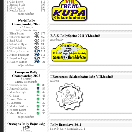
6.
Gách Bence
813
7.
Szegedi Zsolt
797
8.
Misik Attila
694
9.
Koczka Tamás
679
teljes táblázat
World Rally
Championship 2026
a 9.futam, a
Rally Estonia után
1.
Elfyn Ewans
177
B.A.Z. RallySprint 2011 VI.forduló
2.
Takamoto Katsuta
152
amatőr rally
3.
Sami Pajari
144
4.
Sebastian Ogier
139
5.
Oliver Solberg
130
6.
Thierry Neuville
111
7.
Adrien Fourmaux
111
8.
Esapekka Lappi
25
9.
Hayden Paddon
21
teljes táblázat
European Rally
Championship 2025
I.Esztergomi Szlalombajnokság VIII.forduló
a 4.futam,
szlalom
a Rally Poland után
1.
Teemu Suninen
80
2.
Andrea Mabelini
57
3.
Miko Marczyk
47
4.
G. Basso
45
5.
Jakub Matulka
35
6.
J.A.Suarez
30
7.
Mikko Heikkila
30
8.
Roberto Dapra
30
9.
Marco Bulacia
30
teljes táblázat
Országos Rally Bajnokság
Rally Bratislava 2011
2026
Szlovák Rally Bajnokság 2011
a 3.futam,