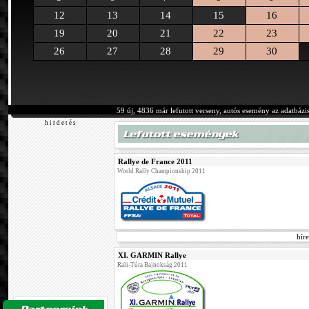
12
13
14
15
16
19
20
21
22
23
26
27
28
29
30
59 új, 4836 már lefutott verseny, autós esemény az adatbázi
h i r d e t é s
Rallye de France 2011
World Rally Championship 2011
hír
XI. GARMIN Rallye
Rali-Túra Bajnokság 2011