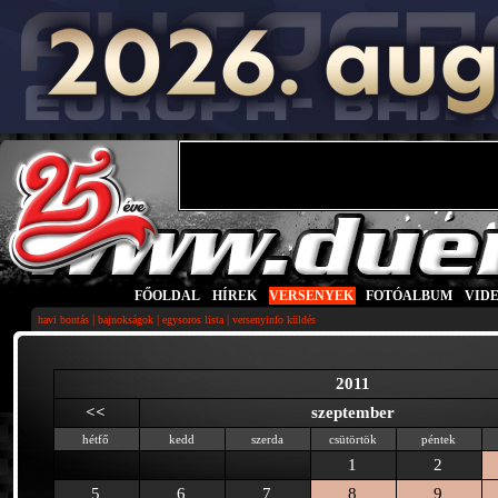
FŐOLDAL
|
HÍREK
|
VERSENYEK
|
FOTÓALBUM
|
VID
|
|
|
havi bontás
bajnokságok
egysoros lista
versenyinfo küldés
2011
<<
szeptember
hétfő
kedd
szerda
csütörtök
péntek
1
2
5
6
7
8
9