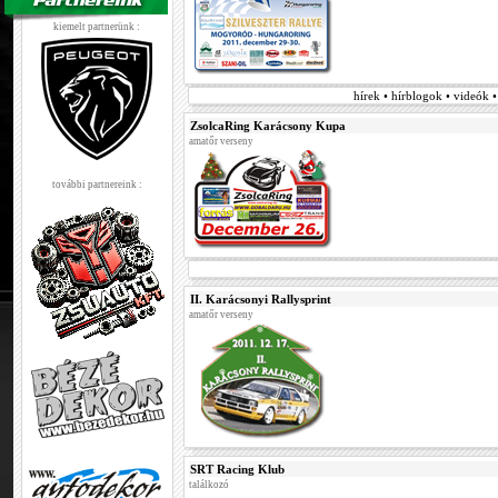
kiemelt partnerünk :
hírek • hírblogok • videók 
ZsolcaRing Karácsony Kupa
amatőr verseny
további partnereink :
II. Karácsonyi Rallysprint
amatőr verseny
SRT Racing Klub
találkozó