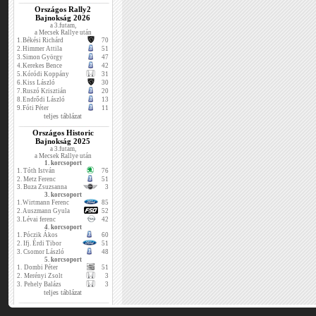
Országos Rally2
Bajnokság 2026
a 3.futam,
a Mecsek Rallye után
1.
Békési Richárd
70
2.
Himmer Attila
51
3.
Simon György
47
4.
Kerekes Bence
42
5.
Kóródi Koppány
31
6.
Kiss László
30
7.
Ruszó Krisztián
20
8.
Endrődi László
13
9.
Fóti Péter
11
teljes táblázat
Országos Historic
Bajnokság 2025
a 3.futam,
a Mecsek Rallye után
1. korcsoport
1.
Tóth István
76
2.
Metz Ferenc
51
3.
Buza Zsuzsanna
3
3. korcsoport
1.
Wirtmann Ferenc
85
2.
Auszmann Gyula
52
3.
Lévai ferenc
42
4. korcsoport
1.
Póczik Ákos
60
2.
Ifj. Érdi Tibor
51
3.
Csomor László
48
5. korcsoport
1.
Dombi Péter
51
2.
Merényi Zsolt
3
3.
Pehely Balázs
3
teljes táblázat