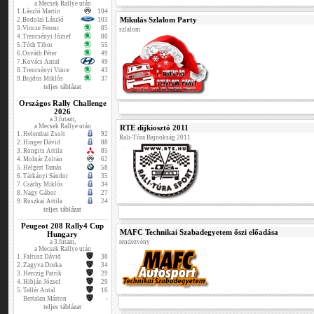
a Mecsek Rallye után
1.
László Martin
104
Mikulás Szlalom Party
2.
Bodolai László
103
3.
Vincze Ferenc
85
szlalom
4.
Trencsényi József
80
5.
Tóth Tibor
55
6.
Osváth Péter
49
7.
Kovács Antal
49
8.
Trencsényi Vince
43
9.
Bujdos Miklós
37
teljes táblázat
Országos Rally Challenge
2026
a 3.futam,
a Mecsek Rallye után
RTE díjkiosztó 2011
1.
Helembai Zsolt
92
Rali-Túra Bajnokság 2011
2.
Hinger Dávid
88
3.
Rongits Attila
85
4.
Molnár Zoltán
62
5.
Helgert Tamás
58
6.
Tárkányi Sándor
35
7.
Csáthy Miklós
34
8.
Nagy Gábor
27
9.
Ruszkai Attila
24
teljes táblázat
Peugeot 208 Rally4 Cup
MAFC Technikai Szabadegyetem őszi előadása
Hungary
a 3.futam,
rendezvény
a Mecsek Rallye után
1.
Faltusz Dávid
38
2.
Zagyva Dorka
34
3.
Herczig Patrik
29
4.
Hibján József
29
5.
Tellér Antal
16
Bertalan Márton
-
teljes táblázat