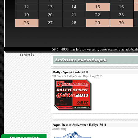
12
13
14
15
16
19
20
21
22
23
26
27
28
29
30
59 új, 4836 már lefutott verseny, autós esemény az adatbázi
h i r d e t é s
Rallye Sprint Gála 2011
TR Consult Rallye Sprint Bajnokság 2011
Aqua Resort Szilveszter Rallye 2011
amatőr rally