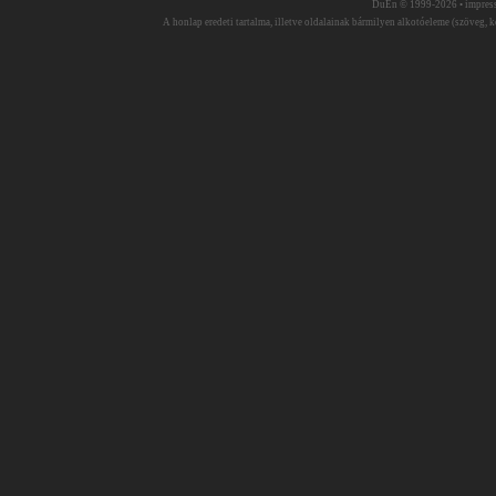
DuEn © 1999-2026 •
impres
A honlap eredeti tartalma, illetve oldalainak bármilyen alkotóeleme (szöveg, ké