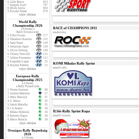
6.
Gách Bence
813
7.
Szegedi Zsolt
797
8.
Misik Attila
694
9.
Koczka Tamás
679
teljes táblázat
World Rally
Championship 2026
RACE of CHAMPIONS 2011
a 9.futam, a
Rally Estonia után
rendezvény
1.
Elfyn Ewans
177
2.
Takamoto Katsuta
152
3.
Sami Pajari
144
4.
Sebastian Ogier
139
5.
Oliver Solberg
130
6.
Thierry Neuville
111
7.
Adrien Fourmaux
111
8.
Esapekka Lappi
25
KOMI Mikulas Rally Sprint
9.
Hayden Paddon
21
amatőr rally
teljes táblázat
European Rally
Championship 2025
a 4.futam,
a Rally Poland után
1.
Teemu Suninen
80
2.
Andrea Mabelini
57
3.
Miko Marczyk
47
4.
G. Basso
45
5.
Jakub Matulka
35
6.
J.A.Suarez
30
II.Sió-Rally Sprint Kupa
7.
Mikko Heikkila
30
amatőr verseny
8.
Roberto Dapra
30
9.
Marco Bulacia
30
teljes táblázat
Országos Rally Bajnokság
2026
a 3.futam,