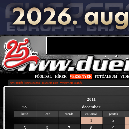
FŐOLDAL
|
HÍREK
|
VERSENYEK
|
FOTÓALBUM
|
VID
|
|
|
havi bontás
bajnokságok
egysoros lista
versenyinfo küldés
2011
<<
december
hétfő
kedd
szerda
csütörtök
péntek
1
2
5
6
7
8
9