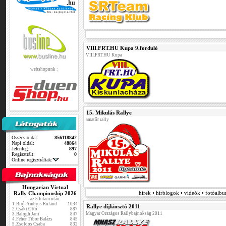
VIII.FRT.HU Kupa 9.forduló
VIII.FRT.HU Kupa
webshopunk :
15. Mikulás Rallye
amatőr rally
Összes oldal:
856118842
Napi oldal:
48864
Jelenleg:
897
Regisztrált:
0
Online regisztráltak:
Hungarian Virtual
hírek • hírblogok • videók • fotóalb
Rally Championship 2026
az 5.futam után
1.
Biró-Ambrus Roland
1034
Rallye díjkiosztó 2011
2.
Csáki Ottó
887
Magyar Országos Rallybajnokság 2011
3.
Balogh Jani
847
4.
Fehér Tibor Balázs
845
5.
Zsoldos Csaba
832