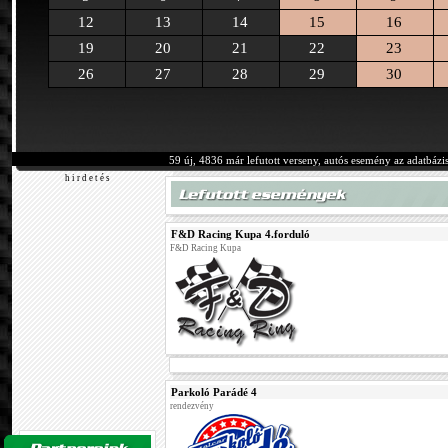
12
13
14
15
16
19
20
21
22
23
26
27
28
29
30
59 új, 4836 már lefutott verseny, autós esemény az adatbázi
h i r d e t é s
F&D Racing Kupa 4.forduló
F&D Racing Kupa
Parkoló Parádé 4
rendezvény