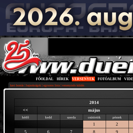
FŐOLDAL
|
HÍREK
|
VERSENYEK
|
FOTÓALBUM
|
VID
|
|
|
havi bontás
bajnokságok
egysoros lista
versenyinfo küldés
2014
<<
május
hétfő
kedd
szerda
csütörtök
péntek
1
2
5
6
7
8
9