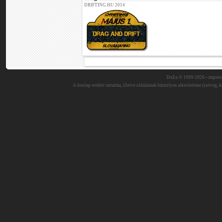
DRIFTING.HU 2014
DuEn © 1999-2026 •
impres
A honlap eredeti tartalma, illetve oldalainak bármilyen alkotóeleme (szöveg, ké