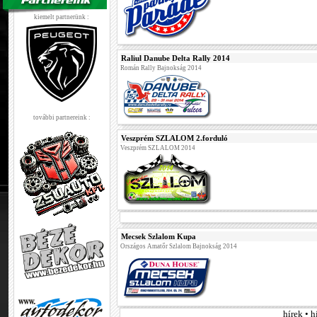
kiemelt partnerünk :
Raliul Danube Delta Rally 2014
Román Rally Bajnokság 2014
további partnereink :
Veszprém SZLALOM 2.forduló
Veszprém SZLALOM 2014
Mecsek Szlalom Kupa
Országos Amatőr Szlalom Bajnokság 2014
hírek • 