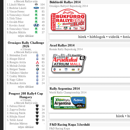
a Mecsek Rallye után
Bükfürdő Rallye 2014
1.
László Martin
104
Országos Rallye2 Bajnokság 2014
2.
Bodolai László
103
3.
Vincze Ferenc
85
4.
Trencsényi József
80
5.
Tóth Tibor
55
6.
Osváth Péter
49
7.
Kovács Antal
49
8.
Trencsényi Vince
43
9.
Bujdos Miklós
37
teljes táblázat
hírek • hírblogok • videók • fot
Országos Rally Challenge
Arad Rallye 2014
2026
a 3.futam,
Román Rally Bajnokság 2014
a Mecsek Rallye után
1.
Helembai Zsolt
92
2.
Hinger Dávid
88
3.
Rongits Attila
85
4.
Molnár Zoltán
62
5.
Helgert Tamás
58
6.
Tárkányi Sándor
35
7.
Csáthy Miklós
34
8.
Nagy Gábor
27
9.
Ruszkai Attila
24
teljes táblázat
Rally Argentina 2014
World Rally Championship 2014
Peugeot 208 Rally4 Cup
Hungary
a 3.futam,
a Mecsek Rallye után
1.
Faltusz Dávid
38
2.
Zagyva Dorka
34
3.
Herczig Patrik
29
hírek • 
4.
Hibján József
29
5.
Tellér Antal
16
Bertalan Márton
-
F&D Racing Kupa 3.forduló
teljes táblázat
F&D Racing Kupa