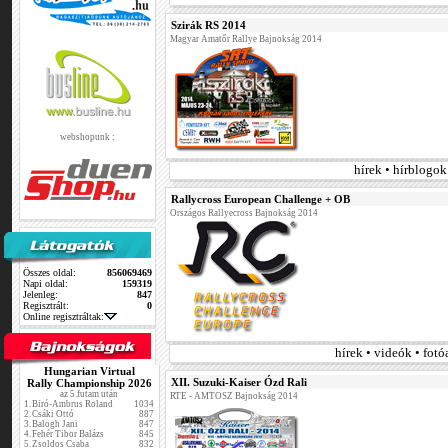
Szirák RS 2014
Magyar Amatőr Rallye Bajnokság 2014
webshopunk :
hírek • hírblogo
Rallycross European Challenge + OB
Országos Rallyecross Bajnokság 2014
Összes oldal:
856069469
Napi oldal:
159319
Jelenleg:
847
Regisztrált:
0
Online regisztráltak:
hírek • videók • fot
Hungarian Virtual
XII. Suzuki-Kaiser Ózd Rali
Rally Championship 2026
az 5.futam után
RTE - AMTOSZ Bajnokság 2014
1.
Biró-Ambrus Roland
1034
2.
Csáki Ottó
887
3.
Balogh Jani
847
4.
Fehér Tibor Balázs
845
5.
Zsoldos Csaba
832