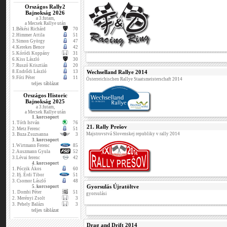
Országos Rally2
Bajnokság 2026
a 3.futam,
a Mecsek Rallye után
1.
Békési Richárd
70
2.
Himmer Attila
51
3.
Simon György
47
4.
Kerekes Bence
42
5.
Kóródi Koppány
31
6.
Kiss László
30
7.
Ruszó Krisztián
20
8.
Endrődi László
13
Wechselland Rallye 2014
9.
Fóti Péter
11
Österreichischen Rallye Staatsmeisterschaft 2014
teljes táblázat
Országos Historic
Bajnokság 2025
a 3.futam,
a Mecsek Rallye után
1. korcsoport
1.
Tóth István
76
21. Rally Prešov
2.
Metz Ferenc
51
Majstrovstvá Slovenskej republiky v rally 2014
3.
Buza Zsuzsanna
3
3. korcsoport
1.
Wirtmann Ferenc
85
2.
Auszmann Gyula
52
3.
Lévai ferenc
42
4. korcsoport
1.
Póczik Ákos
60
2.
Ifj. Érdi Tibor
51
3.
Csomor László
48
Gyorsulás Újratöltve
5. korcsoport
1.
Dombi Péter
51
gyorsulási
2.
Merényi Zsolt
3
3.
Pehely Balázs
3
teljes táblázat
Drag and Drift 2014