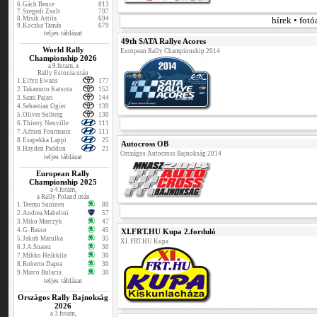
6.
Gách Bence
813
7.
Szegedi Zsolt
797
8.
Misik Attila
694
hírek • fot
9.
Koczka Tamás
679
teljes táblázat
49th SATA Rallye Acores
World Rally
European Rally Championship 2014
Championship 2026
a 9.futam, a
Rally Estonia után
1.
Elfyn Ewans
177
2.
Takamoto Katsuta
152
3.
Sami Pajari
144
4.
Sebastian Ogier
139
5.
Oliver Solberg
130
6.
Thierry Neuville
111
7.
Adrien Fourmaux
111
8.
Esapekka Lappi
25
Autocross OB
9.
Hayden Paddon
21
Országos Autocross Bajnokság 2014
teljes táblázat
European Rally
Championship 2025
a 4.futam,
a Rally Poland után
1.
Teemu Suninen
80
2.
Andrea Mabelini
57
3.
Miko Marczyk
47
4.
G. Basso
45
XI.FRT.HU Kupa 2.forduló
5.
Jakub Matulka
35
XI. FRT.HU Kupa
6.
J.A.Suarez
30
7.
Mikko Heikkila
30
8.
Roberto Dapra
30
9.
Marco Bulacia
30
teljes táblázat
Országos Rally Bajnokság
2026
a 3.futam,