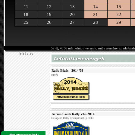
11
12
13
14
15
18
19
20
21
22
25
26
27
28
29
59 új, 4836 már lefutott verseny, autós esemény az adatbázi
h i r d e t é s
Rally Edzés - 2014/08
egyéb
Barum Czech Rally Zlín 2014
European Rally Championship 2014