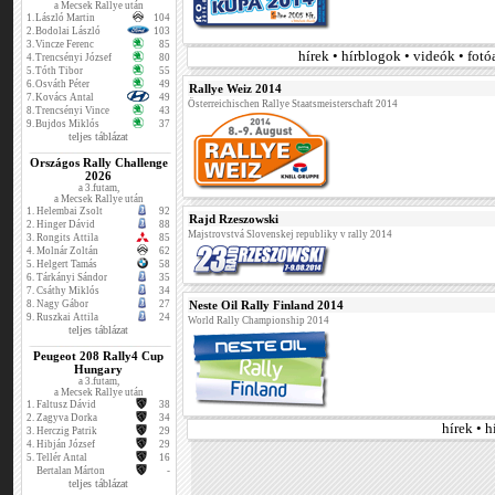
a Mecsek Rallye után
1.
László Martin
104
2.
Bodolai László
103
3.
Vincze Ferenc
85
hírek • hírblogok • videók • fot
4.
Trencsényi József
80
5.
Tóth Tibor
55
6.
Osváth Péter
49
Rallye Weiz 2014
7.
Kovács Antal
49
Österreichischen Rallye Staatsmeisterschaft 2014
8.
Trencsényi Vince
43
9.
Bujdos Miklós
37
teljes táblázat
Országos Rally Challenge
2026
a 3.futam,
a Mecsek Rallye után
1.
Helembai Zsolt
92
Rajd Rzeszowski
2.
Hinger Dávid
88
Majstrovstvá Slovenskej republiky v rally 2014
3.
Rongits Attila
85
4.
Molnár Zoltán
62
5.
Helgert Tamás
58
6.
Tárkányi Sándor
35
7.
Csáthy Miklós
34
8.
Nagy Gábor
27
Neste Oil Rally Finland 2014
9.
Ruszkai Attila
24
World Rally Championship 2014
teljes táblázat
Peugeot 208 Rally4 Cup
Hungary
a 3.futam,
a Mecsek Rallye után
1.
Faltusz Dávid
38
2.
Zagyva Dorka
34
hírek • 
3.
Herczig Patrik
29
4.
Hibján József
29
5.
Tellér Antal
16
Bertalan Márton
-
teljes táblázat