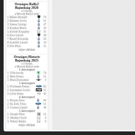
Országos Rally2
Bajnokság 2026
a 3.futam,
a Mecsek Rallye után
1.
Békési Richárd
70
2.
Himmer Attila
51
3.
Simon György
47
4.
Kerekes Bence
42
5.
Kóródi Koppány
31
6.
Kiss László
30
7.
Ruszó Krisztián
20
8.
Endrődi László
13
9.
Fóti Péter
11
teljes táblázat
Országos Historic
Bajnokság 2025
a 3.futam,
a Mecsek Rallye után
1. korcsoport
1.
Tóth István
76
2.
Metz Ferenc
51
3.
Buza Zsuzsanna
3
3. korcsoport
1.
Wirtmann Ferenc
85
2.
Auszmann Gyula
52
3.
Lévai ferenc
42
4. korcsoport
1.
Póczik Ákos
60
2.
Ifj. Érdi Tibor
51
3.
Csomor László
48
5. korcsoport
1.
Dombi Péter
51
2.
Merényi Zsolt
3
3.
Pehely Balázs
3
teljes táblázat