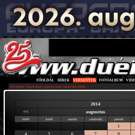
FŐOLDAL
|
HÍREK
|
VERSENYEK
|
FOTÓALBUM
|
VID
|
|
|
havi bontás
bajnokságok
egysoros lista
versenyinfo küldés
2014
<<
augusztus
hétfő
kedd
szerda
csütörtök
péntek
1
4
5
6
7
8