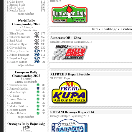
tereprally
6.
Gách Bence
813
7.
Szegedi Zsolt
797
8.
Misik Attila
694
9.
Koczka Tamás
679
teljes táblázat
World Rally
Championship 2026
a 9.futam, a
hírek • hírblogok • vide
Rally Estonia után
1.
Elfyn Ewans
177
2.
Takamoto Katsuta
152
Autocross OB + Zóna
3.
Sami Pajari
144
Országos Autocross Bajnokság 2014
4.
Sebastian Ogier
139
5.
Oliver Solberg
130
6.
Thierry Neuville
111
7.
Adrien Fourmaux
111
8.
Esapekka Lappi
25
9.
Hayden Paddon
21
teljes táblázat
European Rally
XI.FRT.HU Kupa 5.forduló
Championship 2025
XI. FRT.HU Kupa
a 4.futam,
a Rally Poland után
1.
Teemu Suninen
80
2.
Andrea Mabelini
57
3.
Miko Marczyk
47
4.
G. Basso
45
5.
Jakub Matulka
35
6.
J.A.Suarez
30
7.
Mikko Heikkila
30
8.
Roberto Dapra
30
STEFANI Baranya Kupa 2014
9.
Marco Bulacia
30
Országos Rallye2 Bajnokság 2014
teljes táblázat
Országos Rally Bajnokság
2026
a 3.futam,