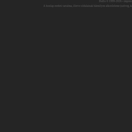
DuEn © 1999-2026 •
impres
A honlap eredeti tartalma, illetve oldalainak bármilyen alkotóeleme (szöveg, ké