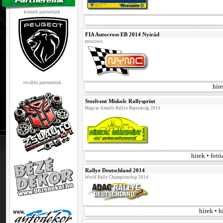
kiemelt partnerünk :
FIA Autocross EB 2014 Nyirád
autocross
további partnereink :
hír
Steelvent Miskolc Rallysprint
Magyar Amatőr Rallye Bajnokság 2014
hírek • fot
Rallye Deutschland 2014
World Rally Championship 2014
hírek • 