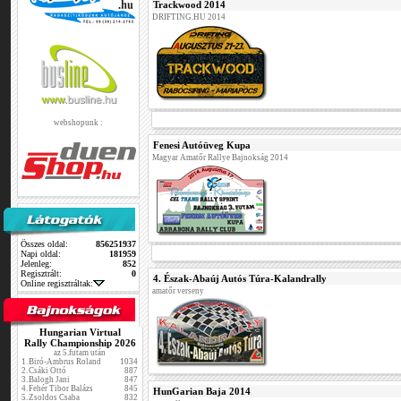
Trackwood 2014
DRIFTING.HU 2014
webshopunk :
Fenesi Autóüveg Kupa
Magyar Amatőr Rallye Bajnokság 2014
Összes oldal:
856251937
Napi oldal:
181959
Jelenleg:
852
Regisztrált:
0
4. Észak-Abaúj Autós Túra-Kalandrally
Online regisztráltak:
amatőr verseny
Hungarian Virtual
Rally Championship 2026
az 5.futam után
1.
Biró-Ambrus Roland
1034
2.
Csáki Ottó
887
3.
Balogh Jani
847
4.
Fehér Tibor Balázs
845
HunGarian Baja 2014
5.
Zsoldos Csaba
832