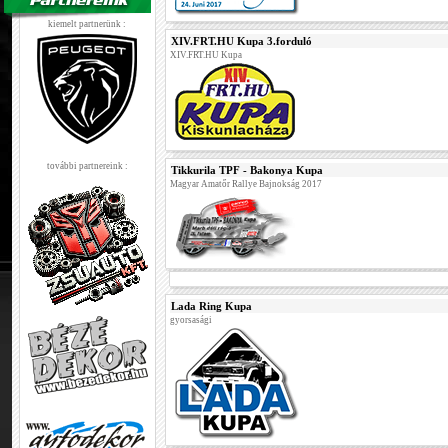
kiemelt partnerünk :
XIV.FRT.HU Kupa 3.forduló
XIV.FRT.HU Kupa
további partnereink :
Tikkurila TPF - Bakonya Kupa
Magyar Amatőr Rallye Bajnokság 2017
Lada Ring Kupa
gyorsasági