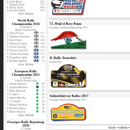
6.
Gách Bence
813
7.
Szegedi Zsolt
797
8.
Misik Attila
694
9.
Koczka Tamás
679
teljes táblázat
World Rally
72. HegCsi Race Kupa
Championship 2026
a 9.futam, a
Országos Szlalom Bajnokság 2017
Rally Estonia után
1.
Elfyn Ewans
177
2.
Takamoto Katsuta
152
3.
Sami Pajari
144
4.
Sebastian Ogier
139
5.
Oliver Solberg
130
6.
Thierry Neuville
111
7.
Adrien Fourmaux
111
8.
Esapekka Lappi
25
II. Rally Tesztedzés
9.
Hayden Paddon
21
rendezvény
teljes táblázat
European Rally
Championship 2025
a 4.futam,
a Rally Poland után
1.
Teemu Suninen
80
2.
Andrea Mabelini
57
3.
Miko Marczyk
47
4.
G. Basso
45
Székesfehérvár Rallye 2017
5.
Jakub Matulka
35
Országos Rallye Bajnokság 2017
6.
J.A.Suarez
30
7.
Mikko Heikkila
30
8.
Roberto Dapra
30
9.
Marco Bulacia
30
teljes táblázat
Országos Rally Bajnokság
2026
hírek • videók 
a 3.futam,