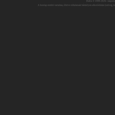
DuEn © 1999-2026 •
impres
A honlap eredeti tartalma, illetve oldalainak bármilyen alkotóeleme (szöveg, ké