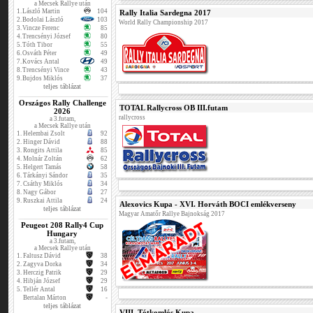
a Mecsek Rallye után
1.
László Martin
104
Rally Italia Sardegna 2017
2.
Bodolai László
103
World Rally Championship 2017
3.
Vincze Ferenc
85
4.
Trencsényi József
80
5.
Tóth Tibor
55
6.
Osváth Péter
49
7.
Kovács Antal
49
8.
Trencsényi Vince
43
9.
Bujdos Miklós
37
teljes táblázat
Országos Rally Challenge
TOTAL Rallycross OB III.futam
2026
rallycross
a 3.futam,
a Mecsek Rallye után
1.
Helembai Zsolt
92
2.
Hinger Dávid
88
3.
Rongits Attila
85
4.
Molnár Zoltán
62
5.
Helgert Tamás
58
6.
Tárkányi Sándor
35
7.
Csáthy Miklós
34
8.
Nagy Gábor
27
9.
Ruszkai Attila
24
Alexovics Kupa - XVI. Horváth BOCI emlékverseny
teljes táblázat
Magyar Amatőr Rallye Bajnokság 2017
Peugeot 208 Rally4 Cup
Hungary
a 3.futam,
a Mecsek Rallye után
1.
Faltusz Dávid
38
2.
Zagyva Dorka
34
3.
Herczig Patrik
29
4.
Hibján József
29
5.
Tellér Antal
16
Bertalan Márton
-
teljes táblázat
VIII. Tótkomlós Kupa