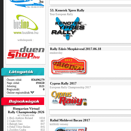
53. Kenotek Ypres Rally
Tour European Rally
webshopunk :
Rally Edzés Mezpkövesd 2017.06.18
rendezvény
Összes oldal:
856496279
Napi oldal:
191650
Cyprus Rally 2017
Jelenleg:
1121
European Rally Championship 2017
Regisztrált:
0
Online regisztráltak:
Hungarian Virtual
Rally Championship 2026
az 5.futam után
1.
Biró-Ambrus Roland
1034
Raliul Moldovei Bacau 2017
2.
Csáki Ottó
887
3.
Balogh Jani
847
külföldi verseny
4.
Fehér Tibor Balázs
845
5.
Zsoldos Csaba
832