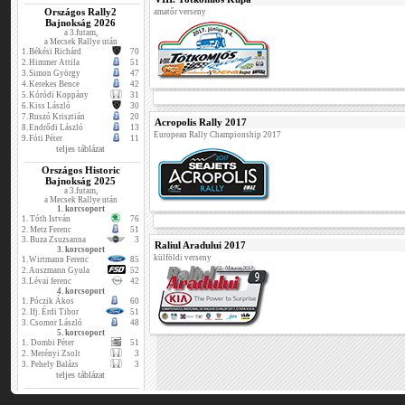
Országos Rally2
amatőr verseny
Bajnokság 2026
a 3.futam,
a Mecsek Rallye után
1.
Békési Richárd
70
2.
Himmer Attila
51
3.
Simon György
47
4.
Kerekes Bence
42
5.
Kóródi Koppány
31
6.
Kiss László
30
7.
Ruszó Krisztián
20
Acropolis Rally 2017
8.
Endrődi László
13
European Rally Championship 2017
9.
Fóti Péter
11
teljes táblázat
Országos Historic
Bajnokság 2025
a 3.futam,
a Mecsek Rallye után
1. korcsoport
1.
Tóth István
76
2.
Metz Ferenc
51
3.
Buza Zsuzsanna
3
Raliul Aradului 2017
3. korcsoport
külföldi verseny
1.
Wirtmann Ferenc
85
2.
Auszmann Gyula
52
3.
Lévai ferenc
42
4. korcsoport
1.
Póczik Ákos
60
2.
Ifj. Érdi Tibor
51
3.
Csomor László
48
5. korcsoport
1.
Dombi Péter
51
2.
Merényi Zsolt
3
3.
Pehely Balázs
3
teljes táblázat