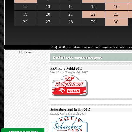
12
13
14
15
16
19
20
21
22
23
26
27
28
29
30
59 új, 4836 már lefutott verseny, autós esemény az adatbázi
h i r d e t é s
PZM Rajd Polski 2017
World Rally Championship 2017
Schneebergland Rallye 2017
Osztrák Rallye Bajnokság 2017