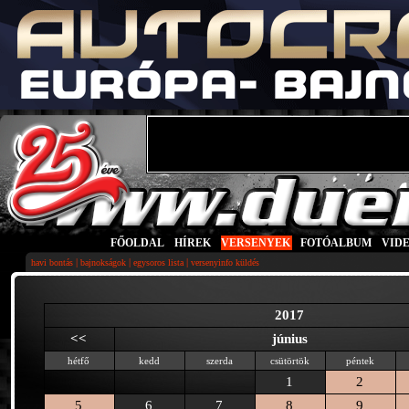
FŐOLDAL
|
HÍREK
|
VERSENYEK
|
FOTÓALBUM
|
VID
|
|
|
havi bontás
bajnokságok
egysoros lista
versenyinfo küldés
2017
<<
június
hétfő
kedd
szerda
csütörtök
péntek
1
2
5
6
7
8
9