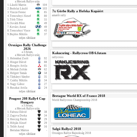
a Mecsek Rallye után
1.
László Martin
104
2.
Bodolai László
103
7x Görbe Rally a Hofeka Kupáért
3.
Vincze Ferenc
85
amatőr rally
4.
Trencsényi József
80
5.
Tóth Tibor
55
6.
Osváth Péter
49
7.
Kovács Antal
49
8.
Trencsényi Vince
43
9.
Bujdos Miklós
37
teljes táblázat
Országos Rally Challenge
2026
a 3.futam,
Kakucsring - Rallycross OB 6.futam
a Mecsek Rallye után
rallycross
1.
Helembai Zsolt
92
2.
Hinger Dávid
88
3.
Rongits Attila
85
4.
Molnár Zoltán
62
5.
Helgert Tamás
58
6.
Tárkányi Sándor
35
7.
Csáthy Miklós
34
8.
Nagy Gábor
27
9.
Ruszkai Attila
24
teljes táblázat
Bretagne World RX of France 2018
Peugeot 208 Rally4 Cup
World Rallycross Championship 2018
Hungary
a 3.futam,
a Mecsek Rallye után
1.
Faltusz Dávid
38
2.
Zagyva Dorka
34
3.
Herczig Patrik
29
4.
Hibján József
29
5.
Tellér Antal
16
Salgó Rallye2 2018
Bertalan Márton
-
Országos Rallye Bajnokság 2018
teljes táblázat