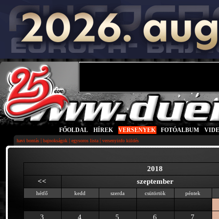
FŐOLDAL
|
HÍREK
|
VERSENYEK
|
FOTÓALBUM
|
VID
|
|
|
havi bontás
bajnokságok
egysoros lista
versenyinfo küldés
2018
<<
szeptember
hétfő
kedd
szerda
csütörtök
péntek
3
4
5
6
7