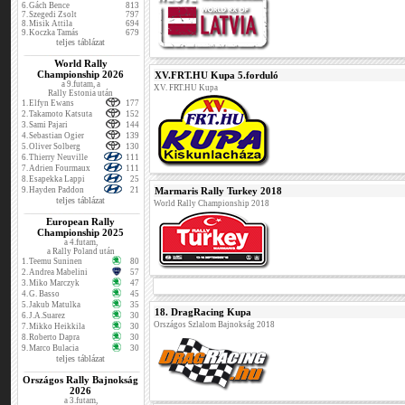
6.
Gách Bence
813
7.
Szegedi Zsolt
797
8.
Misik Attila
694
9.
Koczka Tamás
679
teljes táblázat
World Rally
Championship 2026
XV.FRT.HU Kupa 5.forduló
a 9.futam, a
XV. FRT.HU Kupa
Rally Estonia után
1.
Elfyn Ewans
177
2.
Takamoto Katsuta
152
3.
Sami Pajari
144
4.
Sebastian Ogier
139
5.
Oliver Solberg
130
6.
Thierry Neuville
111
7.
Adrien Fourmaux
111
8.
Esapekka Lappi
25
9.
Hayden Paddon
21
Marmaris Rally Turkey 2018
teljes táblázat
World Rally Championship 2018
European Rally
Championship 2025
a 4.futam,
a Rally Poland után
1.
Teemu Suninen
80
2.
Andrea Mabelini
57
3.
Miko Marczyk
47
4.
G. Basso
45
5.
Jakub Matulka
35
18. DragRacing Kupa
6.
J.A.Suarez
30
Országos Szlalom Bajnokság 2018
7.
Mikko Heikkila
30
8.
Roberto Dapra
30
9.
Marco Bulacia
30
teljes táblázat
Országos Rally Bajnokság
2026
a 3.futam,