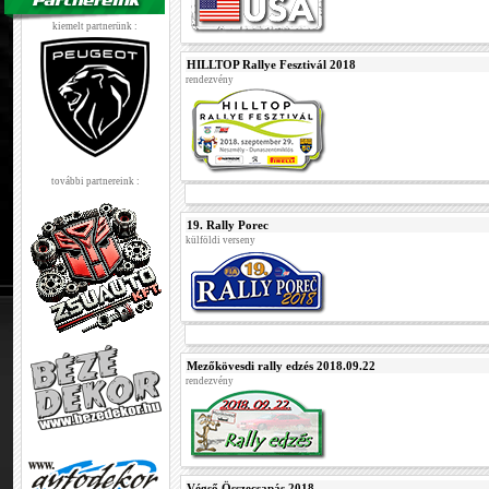
kiemelt partnerünk :
HILLTOP Rallye Fesztivál 2018
rendezvény
további partnereink :
19. Rally Porec
külföldi verseny
Mezőkövesdi rally edzés 2018.09.22
rendezvény
Végső Összecsapás 2018