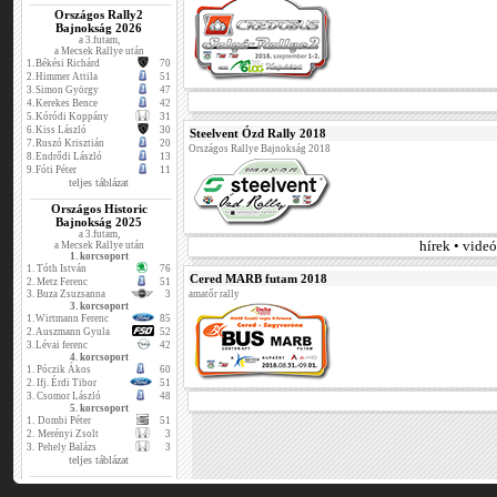
Országos Rally2
Bajnokság 2026
a 3.futam,
a Mecsek Rallye után
1.
Békési Richárd
70
2.
Himmer Attila
51
3.
Simon György
47
4.
Kerekes Bence
42
5.
Kóródi Koppány
31
6.
Kiss László
30
Steelvent Ózd Rally 2018
7.
Ruszó Krisztián
20
Országos Rallye Bajnokság 2018
8.
Endrődi László
13
9.
Fóti Péter
11
teljes táblázat
Országos Historic
Bajnokság 2025
a 3.futam,
hírek • vide
a Mecsek Rallye után
1. korcsoport
1.
Tóth István
76
Cered MARB futam 2018
2.
Metz Ferenc
51
3.
Buza Zsuzsanna
3
amatőr rally
3. korcsoport
1.
Wirtmann Ferenc
85
2.
Auszmann Gyula
52
3.
Lévai ferenc
42
4. korcsoport
1.
Póczik Ákos
60
2.
Ifj. Érdi Tibor
51
3.
Csomor László
48
5. korcsoport
1.
Dombi Péter
51
2.
Merényi Zsolt
3
3.
Pehely Balázs
3
teljes táblázat