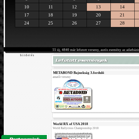
10
11
12
13
14
17
18
19
20
21
24
25
26
27
28
55 új, 4840 már lefutott verseny, autós esemény az adatbázi
h i r d e t é s
METABOND Bajnokság 3.forduló
amatőr verseny
World RX of USA 2018
World Rallycross Championship 2018