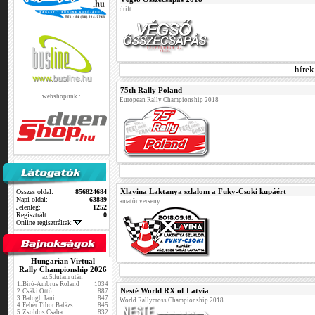
drift
hírek
75th Rally Poland
webshopunk :
European Rally Championship 2018
Xlavina Laktanya szlalom a Fuky-Csoki kupáért
Összes oldal:
856824684
Napi oldal:
63889
amatőr verseny
Jelenleg:
1252
Regisztrált:
0
Online regisztráltak:
Hungarian Virtual
Rally Championship 2026
az 5.futam után
1.
Biró-Ambrus Roland
1034
Nesté World RX of Latvia
2.
Csáki Ottó
887
3.
Balogh Jani
847
World Rallycross Championship 2018
4.
Fehér Tibor Balázs
845
5.
Zsoldos Csaba
832