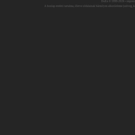
DuEn © 1999-2026 •
impres
A honlap eredeti tartalma, illetve oldalainak bármilyen alkotóeleme (szöveg, ké