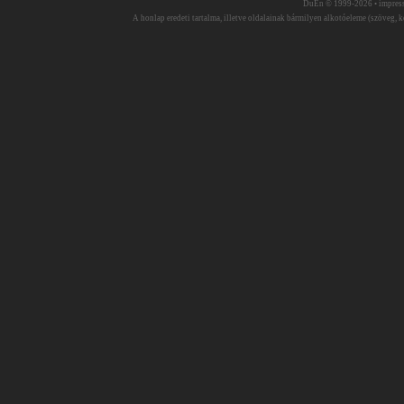
DuEn © 1999-2026 •
impres
A honlap eredeti tartalma, illetve oldalainak bármilyen alkotóeleme (szöveg, ké