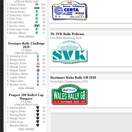
a Mecsek Rallye után
1.
László Martin
104
2.
Bodolai László
103
3.
Vincze Ferenc
85
4.
Trencsényi József
80
5.
Tóth Tibor
55
6.
Osváth Péter
49
7.
Kovács Antal
49
8.
Trencsényi Vince
43
9.
Bujdos Miklós
37
39. SVK Rally Príbram
teljes táblázat
Cseh Rally Bajnokság 2018
Országos Rally Challenge
2026
a 3.futam,
a Mecsek Rallye után
1.
Helembai Zsolt
92
2.
Hinger Dávid
88
3.
Rongits Attila
85
4.
Molnár Zoltán
62
5.
Helgert Tamás
58
6.
Tárkányi Sándor
35
Dayinsure Wales Rally GB 2018
7.
Csáthy Miklós
34
8.
Nagy Gábor
27
World Rally Championship 2018
9.
Ruszkai Attila
24
teljes táblázat
Peugeot 208 Rally4 Cup
Hungary
a 3.futam,
a Mecsek Rallye után
1.
Faltusz Dávid
38
2.
Zagyva Dorka
34
3.
Herczig Patrik
29
4.
Hibján József
29
5.
Tellér Antal
16
Bertalan Márton
-
teljes táblázat