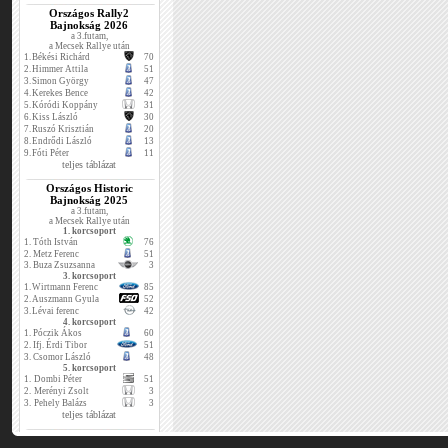
Országos Rally2
Bajnokság 2026
a 3.futam,
a Mecsek Rallye után
1.
Békési Richárd
70
2.
Himmer Attila
51
3.
Simon György
47
4.
Kerekes Bence
42
5.
Kóródi Koppány
31
6.
Kiss László
30
7.
Ruszó Krisztián
20
8.
Endrődi László
13
9.
Fóti Péter
11
teljes táblázat
Országos Historic
Bajnokság 2025
a 3.futam,
a Mecsek Rallye után
1. korcsoport
1.
Tóth István
76
2.
Metz Ferenc
51
3.
Buza Zsuzsanna
3
3. korcsoport
1.
Wirtmann Ferenc
85
2.
Auszmann Gyula
52
3.
Lévai ferenc
42
4. korcsoport
1.
Póczik Ákos
60
2.
Ifj. Érdi Tibor
51
3.
Csomor László
48
5. korcsoport
1.
Dombi Péter
51
2.
Merényi Zsolt
3
3.
Pehely Balázs
3
teljes táblázat