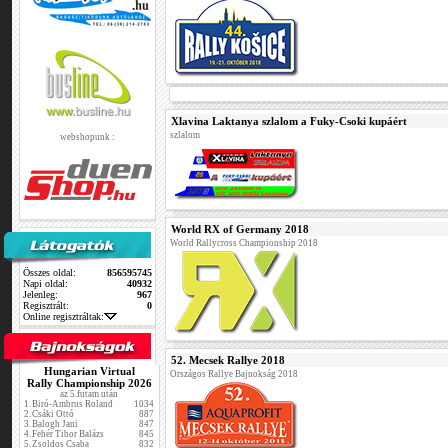
Xlavina Laktanya szlalom a Fuky-Csoki kupáért
szlalom
webshopunk :
World RX of Germany 2018
World Rallycross Championship 2018
Összes oldal:
856595745
Napi oldal:
40932
Jelenleg:
967
Regisztrált:
0
Online regisztráltak:
52. Mecsek Rallye 2018
Hungarian Virtual
Országos Rallye Bajnokság 2018
Rally Championship 2026
az 5.futam után
1.
Biró-Ambrus Roland
1034
2.
Csáki Ottó
887
3.
Balogh Jani
847
4.
Fehér Tibor Balázs
845
5.
Zsoldos Csaba
832