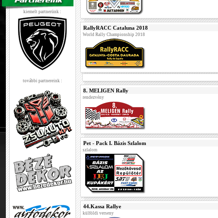
kiemelt partnerünk :
RallyRACC Cataluna 2018
World Rally Championship 2018
további partnereink :
8. MELIGEN Rally
rendezvény
Pet - Pack I. Bázis Szlalom
szlalom
44.Kassa Rallye
külföldi verseny