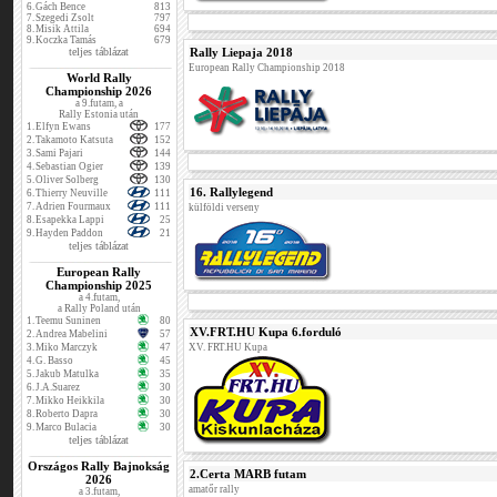
6.
Gách Bence
813
7.
Szegedi Zsolt
797
8.
Misik Attila
694
9.
Koczka Tamás
679
teljes táblázat
Rally Liepaja 2018
European Rally Championship 2018
World Rally
Championship 2026
a 9.futam, a
Rally Estonia után
1.
Elfyn Ewans
177
2.
Takamoto Katsuta
152
3.
Sami Pajari
144
4.
Sebastian Ogier
139
5.
Oliver Solberg
130
16. Rallylegend
6.
Thierry Neuville
111
7.
Adrien Fourmaux
111
külföldi verseny
8.
Esapekka Lappi
25
9.
Hayden Paddon
21
teljes táblázat
European Rally
Championship 2025
a 4.futam,
a Rally Poland után
1.
Teemu Suninen
80
XV.FRT.HU Kupa 6.forduló
2.
Andrea Mabelini
57
3.
Miko Marczyk
47
XV. FRT.HU Kupa
4.
G. Basso
45
5.
Jakub Matulka
35
6.
J.A.Suarez
30
7.
Mikko Heikkila
30
8.
Roberto Dapra
30
9.
Marco Bulacia
30
teljes táblázat
Országos Rally Bajnokság
2.Certa MARB futam
2026
amatőr rally
a 3.futam,