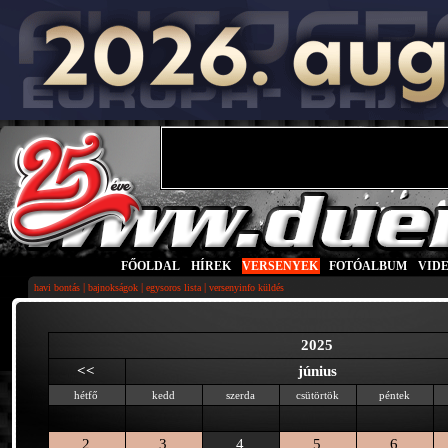
FŐOLDAL
|
HÍREK
|
VERSENYEK
|
FOTÓALBUM
|
VID
|
|
|
havi bontás
bajnokságok
egysoros lista
versenyinfo küldés
2025
<<
június
hétfő
kedd
szerda
csütörtök
péntek
2
3
4
5
6