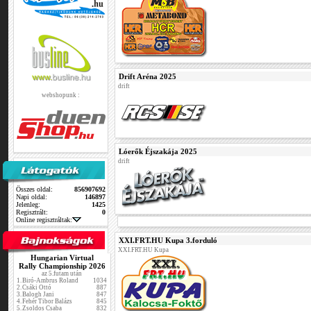
Drift Aréna 2025
drift
webshopunk :
Lóerők Éjszakája 2025
drift
Összes oldal:
856907692
Napi oldal:
146897
Jelenleg:
1425
Regisztrált:
0
Online regisztráltak:
XXI.FRT.HU Kupa 3.forduló
XXI.FRT.HU Kupa
Hungarian Virtual
Rally Championship 2026
az 5.futam után
1.
Biró-Ambrus Roland
1034
2.
Csáki Ottó
887
3.
Balogh Jani
847
4.
Fehér Tibor Balázs
845
5.
Zsoldos Csaba
832