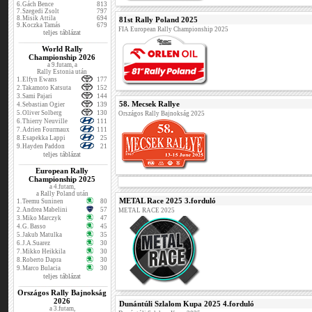
6.
Gách Bence
813
7.
Szegedi Zsolt
797
8.
Misik Attila
694
81st Rally Poland 2025
9.
Koczka Tamás
679
FIA European Rally Championship 2025
teljes táblázat
World Rally
Championship 2026
a 9.futam, a
Rally Estonia után
1.
Elfyn Ewans
177
2.
Takamoto Katsuta
152
3.
Sami Pajari
144
58. Mecsek Rallye
4.
Sebastian Ogier
139
5.
Oliver Solberg
130
Országos Rally Bajnokság 2025
6.
Thierry Neuville
111
7.
Adrien Fourmaux
111
8.
Esapekka Lappi
25
9.
Hayden Paddon
21
teljes táblázat
European Rally
Championship 2025
a 4.futam,
a Rally Poland után
METAL Race 2025 3.forduló
1.
Teemu Suninen
80
2.
Andrea Mabelini
57
METAL RACE 2025
3.
Miko Marczyk
47
4.
G. Basso
45
5.
Jakub Matulka
35
6.
J.A.Suarez
30
7.
Mikko Heikkila
30
8.
Roberto Dapra
30
9.
Marco Bulacia
30
teljes táblázat
Országos Rally Bajnokság
2026
Dunántúli Szlalom Kupa 2025 4.forduló
a 3.futam,