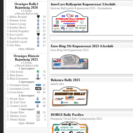
Országos Rally2
InterCars Rallysprint Kupasorozat 3.forduló
Bajnokság 2026
Intercars Rallysprint Kupasorozat 2025 - Kunmadaras
a 3.futam,
a Mecsek Rallye után
1.
Békési Richárd
70
2.
Himmer Attila
51
3.
Simon György
47
4.
Kerekes Bence
42
5.
Kóródi Koppány
31
6.
Kiss László
30
7.
Ruszó Krisztián
20
8.
Endrődi László
13
9.
Fóti Péter
11
Euro-Ring SSt Kupasorozat 2025 4.forduló
teljes táblázat
Euro-Ring SSt Kupasorozat 2025
Országos Historic
Bajnokság 2025
a 3.futam,
a Mecsek Rallye után
1. korcsoport
1.
Tóth István
76
2.
Metz Ferenc
51
3.
Buza Zsuzsanna
3
Bakonya Rally 2025
3. korcsoport
amatőr rally
1.
Wirtmann Ferenc
85
2.
Auszmann Gyula
52
3.
Lévai ferenc
42
4. korcsoport
1.
Póczik Ákos
60
2.
Ifj. Érdi Tibor
51
3.
Csomor László
48
5. korcsoport
1.
Dombi Péter
51
DOBOZ Rally Pacifico
2.
Merényi Zsolt
3
Hungarian Virtual Rally Championship 2025
3.
Pehely Balázs
3
teljes táblázat