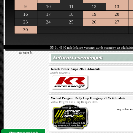
9
10
11
12
13
16
17
18
19
20
23
24
25
26
27
30
55 új, 4840 már lefutott verseny, autós esemény az adatbázi
h i r d e t é s
Keceli Pintér Kupa 2025 3.forduló
amatőr autocross
Virtual Peugeot Rally Cup Hungary 2025 4.forduló
Virtual Peugeot Rally Cup Hungary 2025
regisztráci