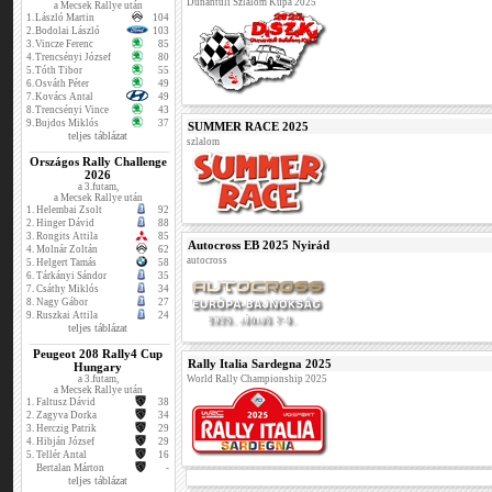
Dunántúli Szlalom Kupa 2025
a Mecsek Rallye után
1.
László Martin
104
2.
Bodolai László
103
3.
Vincze Ferenc
85
4.
Trencsényi József
80
5.
Tóth Tibor
55
6.
Osváth Péter
49
7.
Kovács Antal
49
8.
Trencsényi Vince
43
9.
Bujdos Miklós
37
SUMMER RACE 2025
teljes táblázat
szlalom
Országos Rally Challenge
2026
a 3.futam,
a Mecsek Rallye után
1.
Helembai Zsolt
92
2.
Hinger Dávid
88
3.
Rongits Attila
85
Autocross EB 2025 Nyirád
4.
Molnár Zoltán
62
autocross
5.
Helgert Tamás
58
6.
Tárkányi Sándor
35
7.
Csáthy Miklós
34
8.
Nagy Gábor
27
9.
Ruszkai Attila
24
teljes táblázat
Peugeot 208 Rally4 Cup
Rally Italia Sardegna 2025
Hungary
a 3.futam,
World Rally Championship 2025
a Mecsek Rallye után
1.
Faltusz Dávid
38
2.
Zagyva Dorka
34
3.
Herczig Patrik
29
4.
Hibján József
29
5.
Tellér Antal
16
Bertalan Márton
-
teljes táblázat