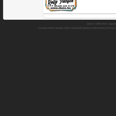
DuEn © 1999-2026 •
impres
A honlap eredeti tartalma, illetve oldalainak bármilyen alkotóeleme (szöveg, ké