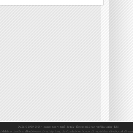
DuEn © 1999-2026 •
impresszum
•
szerzői jogok
•
fórum szabályzat
•
médiaajánlat
•
RSS
 oldalainak bármilyen alkotóeleme (szöveg, kép, hang, videó, animáció stb.) szerzői jogvédelem alá esik, csak előzetes