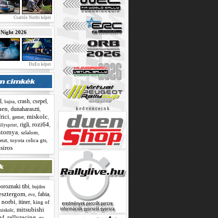
Csatlós Norbi képei
ight 2026
DuEn képei
l
crash
csepel
,
,
,
,
bajna
uen
dunaharaszti
,
,
k e d v e n c e i n k
frici
miskolc
,
,
,
gemer
rozi64
rigli
,
,
,
allysprint
tornya
,
szlalom
,
,
toyota celica gts
,
teszt
siros
oroznaki tibi
,
bujdos
esztergom
fabia
,
,
,
evo
 norbi
itiner
,
,
king of
mitsubishi
,
miskolc
rallyracing
n4
,
,
,