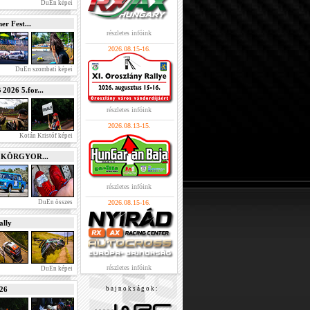
DuEn képei
r Fest...
részletes infóink
2026.08.15-16.
DuEn szombati képei
026 5.for...
részletes infóink
2026.08.13-15.
Kotán Kristóf képei
e KÖRGYOR...
részletes infóink
DuEn összes
2026.08.15-16.
lly
részletes infóink
DuEn képei
026
b a j n o k s á g o k :