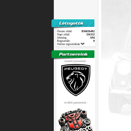
Összes oldal:
856026482
Napi oldal:
116332
Jelenleg:
694
Regisztrált:
0
Online regisztráltak:
kiemelt partnerünk :
további partnereink :