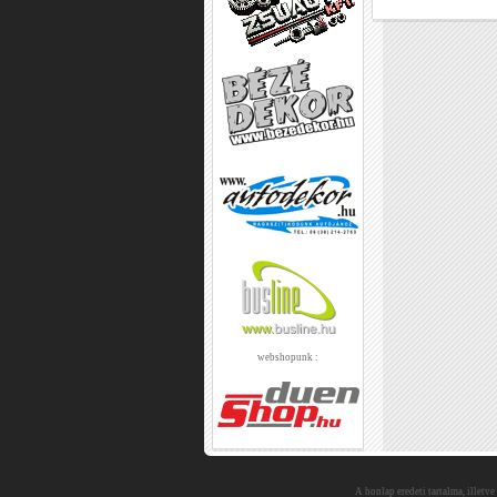
webshopunk :
A honlap eredeti tartalma, illetve