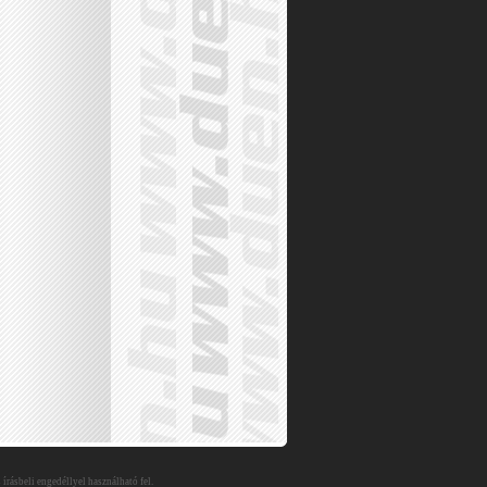
 írásbeli engedéllyel használható fel.