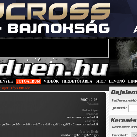
SENYEK
|
FOTÓALBUM
|
VIDEÓK
|
HIRDETŐTÁBLA
|
SHOP
|
LEVONÓ
|
LIN
|
tt képek
képek feltöltése
2007-12-08.
Veszprém
DuEn képei
szombat
teszt és szerviz
•
emberkék
vasárnap
•
gy2/4
•
gy2/5
•
gy2/6
•
gy2/7
•
gy2/8
•
gy6/1
•
gy6/2
•
2.szerviz
•
emberkék
foto by Etele
szombat
•
gy1/1
•
gy1/2
•
gy5