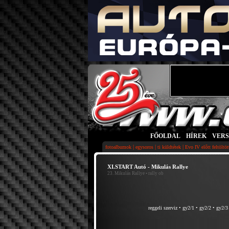
FŐOLDAL
|
HÍREK
|
VER
|
|
|
fotoalbumok
egysoros
ti küldtétek
Evo IV előtt feltöltö
XI.START Autó - Mikulás Rallye
23. Mikulás Rallye
• rally ob
reggeli szerviz
•
gy2/1
•
gy2/2
•
gy2/3