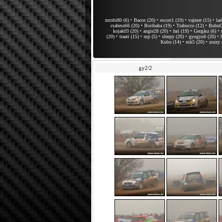
mrobi80 (6)
•
Bacos (20)
•
escort1 (19)
•
vajmer (15)
•
la
csabesz66 (20)
•
Boribaba (19)
•
Trabucco (12)
•
BubuCa
kojak03 (20)
•
angie28 (20)
•
fari (19)
•
Gergász (6)
•
(20)
•
traati (15)
•
nrp (5)
•
sleepy (20)
•
gyugyu6 (20)
•
Kubu (14)
•
mk5 (20)
•
zozzy 
gy2/2