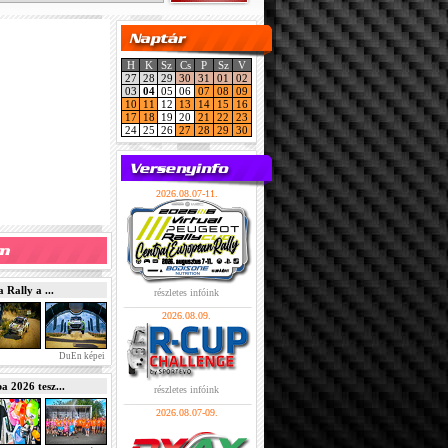
H
K
Sz
Cs
P
Sz
V
27
28
29
30
31
01
02
03
04
05
06
07
08
09
10
11
12
13
14
15
16
17
18
19
20
21
22
23
24
25
26
27
28
29
30
2026.08.07-11.
Rally a ...
részletes infóink
2026.08.09.
DuEn képei
2026 tesz...
részletes infóink
2026.08.07-09.