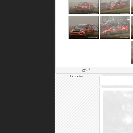
gy2/2
h i r d e t é s