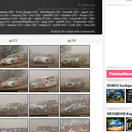
Ti küldtétek
utoljára feltöltött:
mrobi80 • 6 képet • 2008-03-19.
damann (20)
•
Ford_Ranger (10)
•
MiniHüpike (10)
•
kitcar66 (20)
•
angel1 (4)
•
r (20)
•
ronnyka (20)
•
wrcc (20)
•
trabi000 (19)
•
smalltee (20)
•
Pimpa (19)
•
nandievo5 (16)
•
Ennyi (9)
•
oakley78 (20)
•
robroy (20)
•
Letomi60 (10)
•
Mill
bpg (12)
•
picturebyRégiRicsi (5)
•
aygo (10)
•
opi064 (12)
•
7Srallyefoto (20)
•
(20)
•
metiass (13)
•
doky (20)
•
robag (5)
•
rozi64 (16)
•
Csöfi (20)
•
Gaca (20)
Küldj be Te is képet erről a versenyről!
gy2/3
gy2/4
DOBOZ Sardegna 
METABOND Kupa 