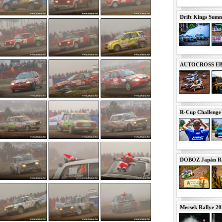
Drift Kings Summe
AUTOCROSS EB 2
R-Cup Challeng
DOBOZ Japán Ra
Mecsek Rallye 2