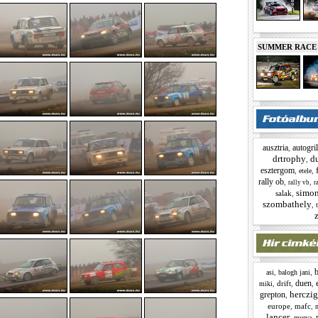
SUMMER RACE N
ausztria
autogril
,
drtrophy
d
,
esztergom
,
,
etele
rally ob
,
,
rally vb
r
simon
salak
,
szombathely
,
z
b
,
,
asi
balogh jani
duen
,
drift
,
,
miki
herczig
grepton
,
europe
,
mafc
,
lancer
,
,
murva