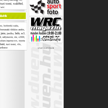
rte
turi tomi
wald4tel
,
,
,
wrc
,
,
mw
borbereki csaba
,
,
boroznaki tibikiss andris
jana
lada
,
,
janika
,
,
m3
,
,
,
rte
,
,
d
rallymovie
s2000
,
toyota
subaru impreza wrc
abant
,
turi tomi
,
,
vfts
artbmw
s t a t i s z t i k á k