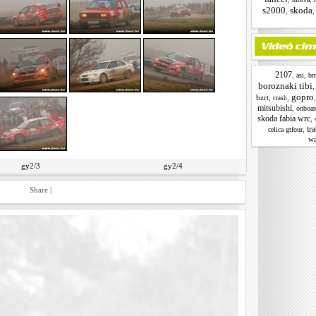
s2000
skoda
,
2107
,
,
asi
b
boroznaki tibi
gopro
bzrt
,
,
crash
mitsubishi
,
onboar
skoda fabia wrc
,
tr
,
celica gtfour
w
gy2/3
gy2/4
Share
|