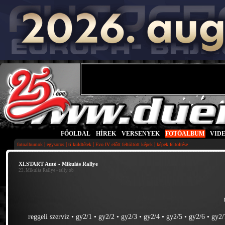
FŐOLDAL
|
HÍREK
|
VERSENYEK
|
FOTÓALBUM
|
VID
|
|
|
|
fotoalbumok
egysoros
ti küldtétek
Evo IV előtt feltöltött képek
képek feltöltése
XI.START Autó - Mikulás Rallye
23. Mikulás Rallye
• rally ob
reggeli szerviz
•
gy2/1
•
gy2/2
•
gy2/3
•
gy2/4
•
gy2/5
•
gy2/6
•
gy2/