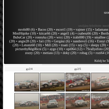
szo
utoljára feltöltött:
mrob
mrobi80 (6)
•
Bacos (20)
•
escort1 (19)
•
vajmer (15)
•
ladamann
MiniHüpike (10)
•
kitcar66 (20)
•
angel1 (4)
•
csabesz66 (20)
•
Borib
BubuCar (20)
•
ronnyka (20)
•
wrcc (20)
•
trabi000 (19)
•
smalltee (
(20)
•
angie28 (20)
•
fari (19)
•
Gergász (6)
•
nandievo5 (16)
•
Ennyi (
(20)
•
Letomi60 (10)
•
Mill (20)
•
traati (15)
•
nrp (5)
•
sleepy (20)
picturebyRégiRicsi (5)
•
aygo (10)
•
opi064 (12)
•
7Srallyefoto (20
zozzy (20)
•
metiass (13)
•
doky (20)
•
robag (5)
•
rozi64 (1
Küldj be Te
gy2/4
gy2/5