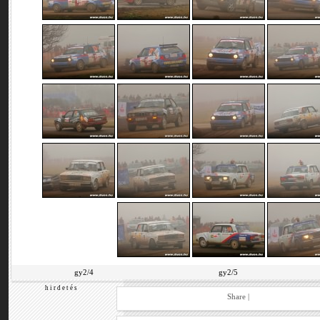
gy2/4
gy2/5
h i r d e t é s
Share
|