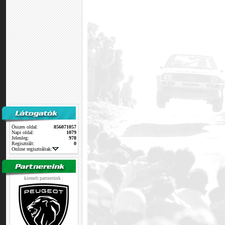
Összes oldal:
856071057
Napi oldal:
1079
Jelenleg:
978
Regisztrált:
0
Online regisztráltak:
kiemelt partnerünk :