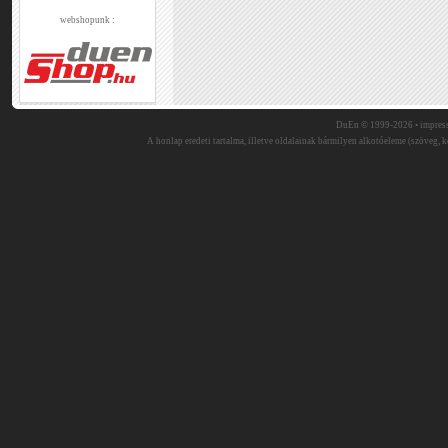
webshopunk :
DuEn © 1999-2026 •
impres
A honlap eredeti tartalma, illetve oldalainak bármilyen alkotóeleme (szöveg, ké