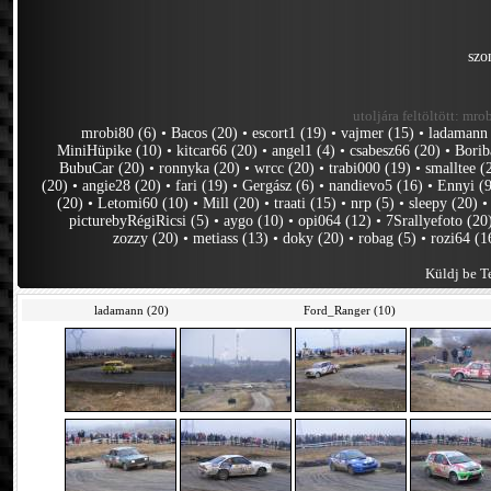
szo
utoljára feltöltött:
mrob
mrobi80 (6)
•
Bacos (20)
•
escort1 (19)
•
vajmer (15)
•
ladamann
MiniHüpike (10)
•
kitcar66 (20)
•
angel1 (4)
•
csabesz66 (20)
•
Borib
BubuCar (20)
•
ronnyka (20)
•
wrcc (20)
•
trabi000 (19)
•
smalltee (
(20)
•
angie28 (20)
•
fari (19)
•
Gergász (6)
•
nandievo5 (16)
•
Ennyi (
(20)
•
Letomi60 (10)
•
Mill (20)
•
traati (15)
•
nrp (5)
•
sleepy (20)
picturebyRégiRicsi (5)
•
aygo (10)
•
opi064 (12)
•
7Srallyefoto (20
zozzy (20)
•
metiass (13)
•
doky (20)
•
robag (5)
•
rozi64 (1
Küldj be Te
ladamann (20)
Ford_Ranger (10)