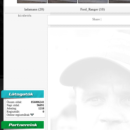
ladamann (20)
Ford_Ranger (10)
h i r d e t é s
Share
|
Összes oldal:
856006241
Napi oldal:
96091
Jelenleg:
1218
Regisztrált:
0
Online regisztráltak: