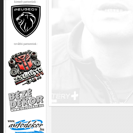
kiemelt partnerünk :
további partnereink :