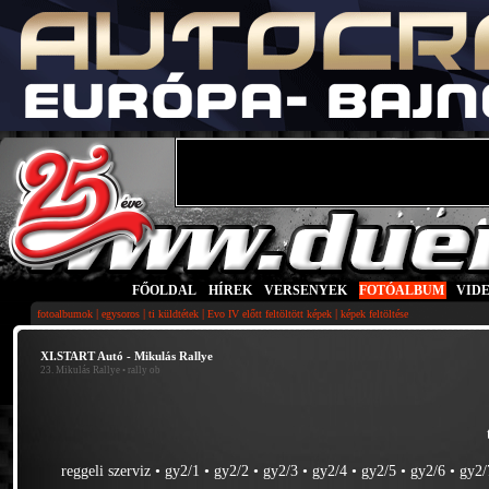
FŐOLDAL
|
HÍREK
|
VERSENYEK
|
FOTÓALBUM
|
VID
|
|
|
|
fotoalbumok
egysoros
ti küldtétek
Evo IV előtt feltöltött képek
képek feltöltése
XI.START Autó - Mikulás Rallye
23. Mikulás Rallye
• rally ob
reggeli szerviz
•
gy2/1
•
gy2/2
•
gy2/3
•
gy2/4
•
gy2/5
•
gy2/6
•
gy2/