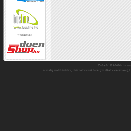
webshopunk :
DuEn © 1999-2026 •
impres
A honlap eredeti tartalma, illetve oldalainak bármilyen alkotóeleme (szöveg, ké