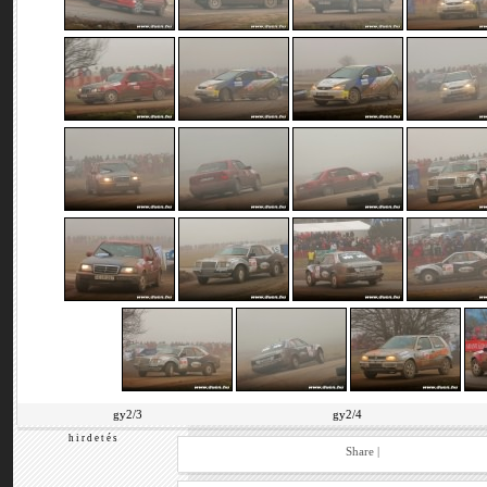
gy2/3
gy2/4
h i r d e t é s
Share
|