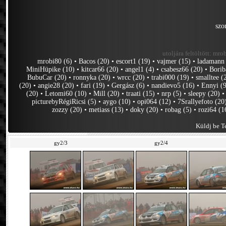
szo
utoljára feltöltött:
mrob
mrobi80 (6)
•
Bacos (20)
•
escort1 (19)
•
vajmer (15)
•
ladamann
MiniHüpike (10)
•
kitcar66 (20)
•
angel1 (4)
•
csabesz66 (20)
•
Borib
BubuCar (20)
•
ronnyka (20)
•
wrcc (20)
•
trabi000 (19)
•
smalltee (
(20)
•
angie28 (20)
•
fari (19)
•
Gergász (6)
•
nandievo5 (16)
•
Ennyi (
(20)
•
Letomi60 (10)
•
Mill (20)
•
traati (15)
•
nrp (5)
•
sleepy (20)
picturebyRégiRicsi (5)
•
aygo (10)
•
opi064 (12)
•
7Srallyefoto (20
zozzy (20)
•
metiass (13)
•
doky (20)
•
robag (5)
•
rozi64 (1
Küldj be Te
gy2/3
gy2/4