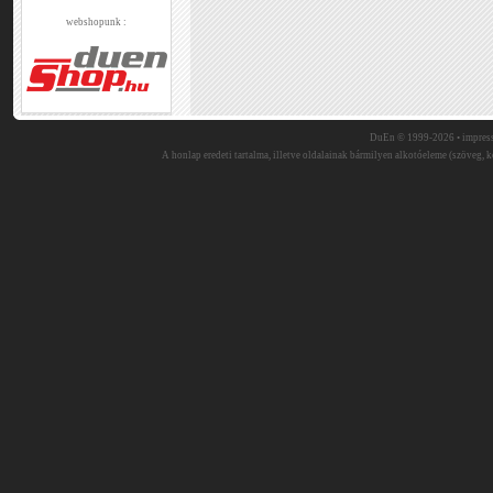
webshopunk :
DuEn © 1999-2026 •
impres
A honlap eredeti tartalma, illetve oldalainak bármilyen alkotóeleme (szöveg, ké