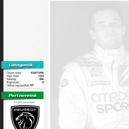
Összes oldal:
856075096
Napi oldal:
5118
Jelenleg:
806
Regisztrált:
0
Online regisztráltak:
kiemelt partnerünk :