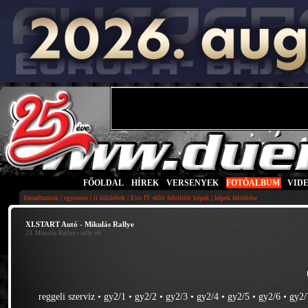
FŐOLDAL
|
HÍREK
|
VERSENYEK
|
FOTÓALBUM
|
VID
|
|
|
|
fotoalbumok
egysoros
ti küldtétek
Evo IV előtt feltöltött képek
képek feltöltése
XI.START Autó - Mikulás Rallye
23. Mikulás Rallye
• rally ob
reggeli szerviz
•
gy2/1
•
gy2/2
•
gy2/3
•
gy2/4
•
gy2/5
•
gy2/6
•
gy2/