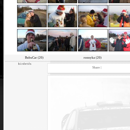
BubuCar (20)
ronnyka (20)
h i r d e t é s
Share
|