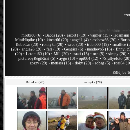
szo
utoljára feltöltött:
mrob
mrobi80 (6)
•
Bacos (20)
•
escort1 (19)
•
vajmer (15)
•
ladamann
MiniHüpike (10)
•
kitcar66 (20)
•
angel1 (4)
•
csabesz66 (20)
•
Borib
BubuCar (20)
•
ronnyka (20)
•
wrcc (20)
•
trabi000 (19)
•
smalltee (
(20)
•
angie28 (20)
•
fari (19)
•
Gergász (6)
•
nandievo5 (16)
•
Ennyi (
(20)
•
Letomi60 (10)
•
Mill (20)
•
traati (15)
•
nrp (5)
•
sleepy (20)
picturebyRégiRicsi (5)
•
aygo (10)
•
opi064 (12)
•
7Srallyefoto (20
zozzy (20)
•
metiass (13)
•
doky (20)
•
robag (5)
•
rozi64 (1
Küldj be Te
BubuCar (20)
ronnyka (20)