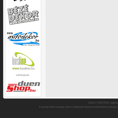
webshopunk :
DuEn © 1999-2026 •
impres
A honlap eredeti tartalma, illetve oldalainak bármilyen alkotóeleme (szöveg, ké