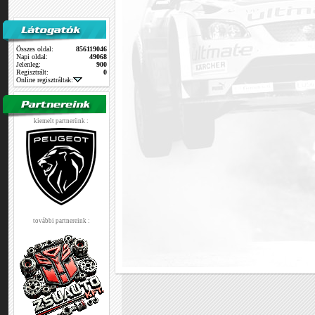
Összes oldal:
856119046
Napi oldal:
49068
Jelenleg:
900
Regisztrált:
0
Online regisztráltak:
kiemelt partnerünk :
további partnereink :