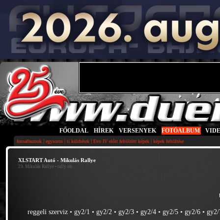
FŐOLDAL
|
HÍREK
|
VERSENYEK
|
FOTÓALBUM
|
VID
|
|
|
|
fotoalbumok
egysoros
ti küldtétek
Evo IV előtt feltöltött képek
képek feltöltése
XI.START Autó - Mikulás Rallye
23. Mikulás Rallye
• rally ob
reggeli szerviz
•
gy2/1
•
gy2/2
•
gy2/3
•
gy2/4
•
gy2/5
•
gy2/6
•
gy2/