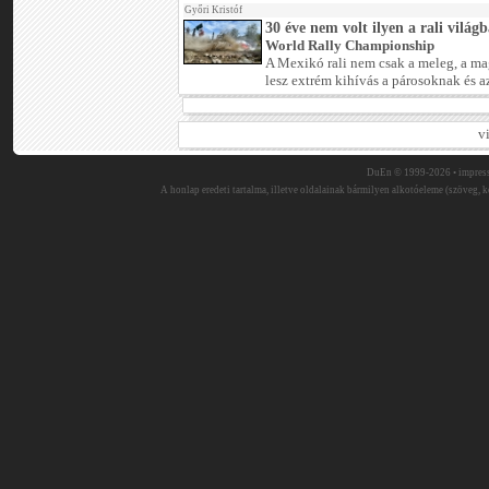
Győri Kristóf
30 éve nem volt ilyen a rali vilá
World Rally Championship
A Mexikó rali nem csak a meleg, a mag
lesz extrém kihívás a párosoknak és a
v
DuEn © 1999-2026 •
impres
A honlap eredeti tartalma, illetve oldalainak bármilyen alkotóeleme (szöveg, ké