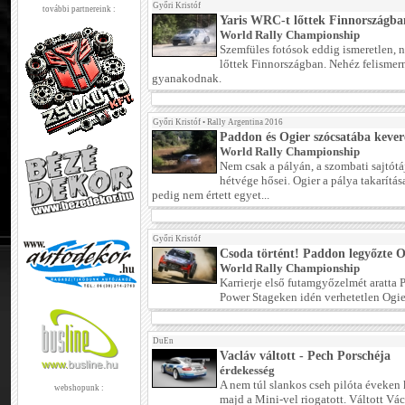
Győri Kristóf
további partnereink :
Yaris WRC-t lőttek Finnországba
World Rally Championship
Szemfüles fotósok eddig ismeretlen,
lőttek Finnországban. Nehéz felismer
gyanakodnak.
Győri Kristóf
•
Rally Argentina 2016
Paddon és Ogier szócsatába kever
World Rally Championship
Nem csak a pályán, a szombati sajtótáj
hétvége hősei. Ogier a pálya takarítá
pedig nem értett egyet...
Győri Kristóf
Csoda történt! Paddon legyőzte O
World Rally Championship
Karrierje első futamgyőzelmét aratta 
Power Stageken idén verhetetlen Ogie
DuEn
Vacláv váltott - Pech Porschéja
érdekesség
A nem túl slankos cseh pilóta éveken
webshopunk :
majd a Mini-vel riogatott. Váltott Vá