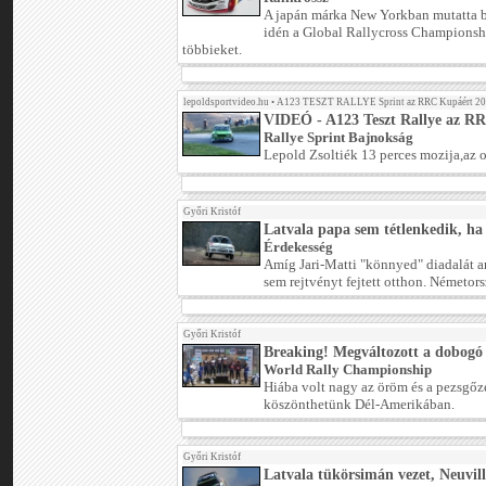
A japán márka New Yorkban mutatta b
idén a Global Rallycross Championsh
többieket.
lepoldsportvideo.hu
•
A123 TESZT RALLYE Sprint az RRC Kupáért 2
VIDEÓ - A123 Teszt Rallye az R
Rallye Sprint Bajnokság
Lepold Zsoltiék 13 perces mozija,az
Győri Kristóf
Latvala papa sem tétlenkedik, ha
Érdekesség
Amíg Jari-Matti "könnyed" diadalát a
sem rejtvényt fejtett otthon. Németors
Győri Kristóf
Breaking! Megváltozott a dobog
World Rally Championship
Hiába volt nagy az öröm és a pezsgőz
köszönthetünk Dél-Amerikában.
Győri Kristóf
Latvala tükörsimán vezet, Neuvil