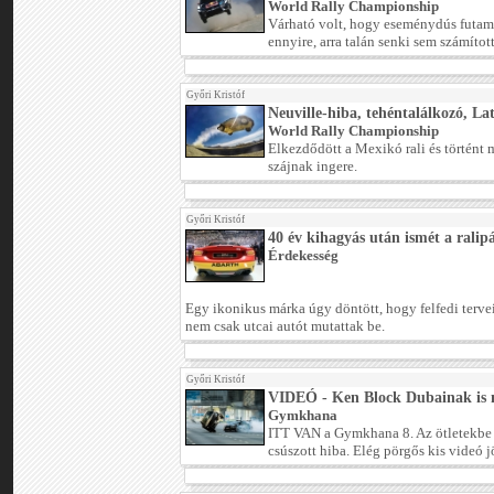
World Rally Championship
Várható volt, hogy eseménydús futam
ennyire, arra talán senki sem számított
Győri Kristóf
Neuville-hiba, tehéntalálkozó, Lat
World Rally Championship
Elkezdődött a Mexikó rali és történt
szájnak ingere.
Győri Kristóf
40 év kihagyás után ismét a ralip
Érdekesség
Egy ikonikus márka úgy döntött, hogy felfedi tervei
nem csak utcai autót mutattak be.
Győri Kristóf
VIDEÓ - Ken Block Dubainak is
Gymkhana
ITT VAN a Gymkhana 8. Az ötletekbe
csúszott hiba. Elég pörgős kis videó j