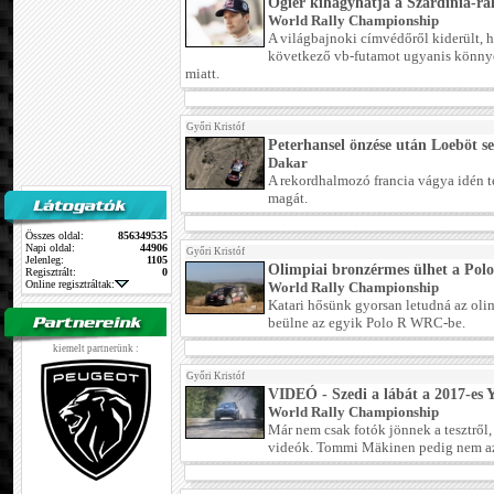
Ogier kihagyhatja a Szardínia-ral
World Rally Championship
A világbajnoki címvédőről kiderült, 
következő vb-futamot ugyanis könnye
miatt.
Győri Kristóf
Peterhansel önzése után Loeböt se
Dakar
A rekordhalmozó francia vágya idén te
magát.
Összes oldal:
856349535
Napi oldal:
44906
Győri Kristóf
Jelenleg:
1105
Olimpiai bronzérmes ülhet a Po
Regisztrált:
0
Online regisztráltak:
World Rally Championship
Katari hősünk gyorsan letudná az oli
beülne az egyik Polo R WRC-be.
kiemelt partnerünk :
Győri Kristóf
VIDEÓ - Szedi a lábát a 2017-es
World Rally Championship
Már nem csak fotók jönnek a tesztről,
videók. Tommi Mäkinen pedig nem az óv