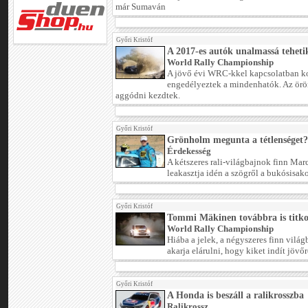
már Sumaván
Győri Kristóf
A 2017-es autók unalmassá teheti
World Rally Championship
A jövő évi WRC-kkel kapcsolatban k
engedélyeztek a mindenhatók. Az örö
aggódni kezdtek.
Győri Kristóf
Grönholm megunta a tétlenséget?
Érdekesség
A kétszeres rali-világbajnok finn Ma
leakasztja idén a szögről a bukósisako
Győri Kristóf
Tommi Mäkinen továbbra is titkol
World Rally Championship
Hiába a jelek, a négyszeres finn vil
akarja elárulni, hogy kiket indít jövő
Győri Kristóf
A Honda is beszáll a ralikrosszba
Ralikrossz