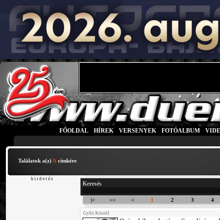
FŐOLDAL
|
HÍREK
|
VERSENYEK
|
FOTÓALBUM
|
VID
h
Találatok a(z)
címkére
h i r d e t é s
Keresés
|<
<<
<
1
2
3
4
Győri Kristóf