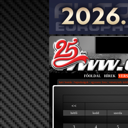
FŐOLDAL
|
HÍREK
|
VER
|
|
|
havi bontás
bajnokságok
egysoros lista
versenyinfo küld
<<
hétfő
kedd
szerda
3
4
5