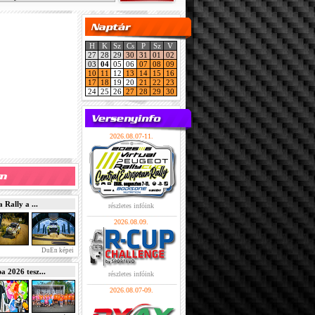
H
K
Sz
Cs
P
Sz
V
27
28
29
30
31
01
02
03
04
05
06
07
08
09
10
11
12
13
14
15
16
17
18
19
20
21
22
23
24
25
26
27
28
29
30
2026.08.07-11.
Rally a ...
részletes infóink
2026.08.09.
DuEn képei
2026 tesz...
részletes infóink
2026.08.07-09.