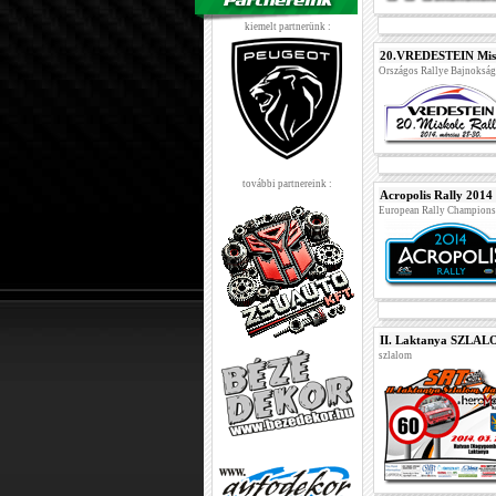
kiemelt partnerünk :
20.VREDESTEIN Misk
Országos Rallye Bajnoksá
további partnereink :
Acropolis Rally 2014
European Rally Champions
II. Laktanya SZL
szlalom