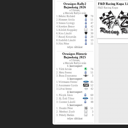
Országos Rally2
F&D Racing Kupa 1.
Bajnokság 2026
F&D Racing Kupa
a 3.futam,
a Mecsek Rallye után
1.
Békési Richárd
70
2.
Himmer Attila
51
3.
Simon György
47
4.
Kerekes Bence
42
5.
Kóródi Koppány
31
6.
Kiss László
30
7.
Ruszó Krisztián
20
8.
Endrődi László
13
9.
Fóti Péter
11
teljes táblázat
Országos Historic
Bajnokság 2025
a 3.futam,
a Mecsek Rallye után
1. korcsoport
1.
Tóth István
76
2.
Metz Ferenc
51
3.
Buza Zsuzsanna
3
3. korcsoport
1.
Wirtmann Ferenc
85
2.
Auszmann Gyula
52
3.
Lévai ferenc
42
4. korcsoport
1.
Póczik Ákos
60
2.
Ifj. Érdi Tibor
51
3.
Csomor László
48
5. korcsoport
1.
Dombi Péter
51
2.
Merényi Zsolt
3
3.
Pehely Balázs
3
teljes táblázat