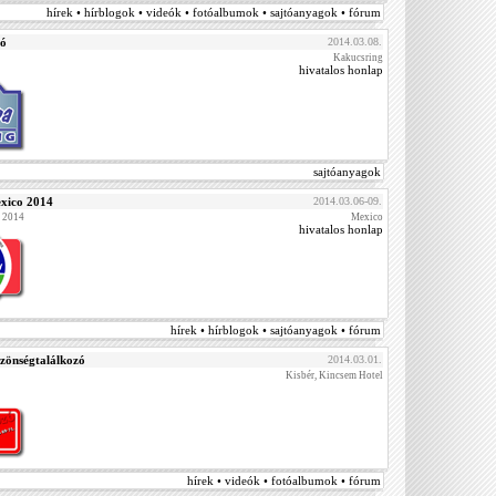
hírek • hírblogok • videók • fotóalbumok • sajtóanyagok • fórum
ló
2014.03.08.
Kakucsring
hivatalos honlap
sajtóanyagok
xico 2014
2014.03.06-09.
 2014
Mexico
hivatalos honlap
hírek • hírblogok • sajtóanyagok • fórum
zönségtalálkozó
2014.03.01.
Kisbér, Kincsem Hotel
hírek • videók • fotóalbumok • fórum