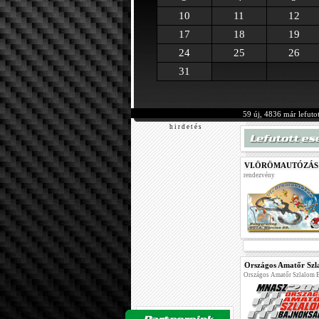
10
11
12
17
18
19
24
25
26
31
59 új, 4836 már lefuto
h i r d e t é s
VI.ÖRÖMAUTÓZÁS
rendezvény
Országos Amatőr Szl
Országos Amatőr Szlalom 