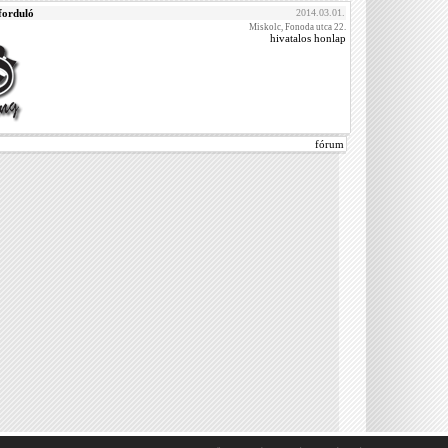
forduló
2014.03.01.
Miskolc, Fonoda utca 22.
hivatalos honlap
fórum