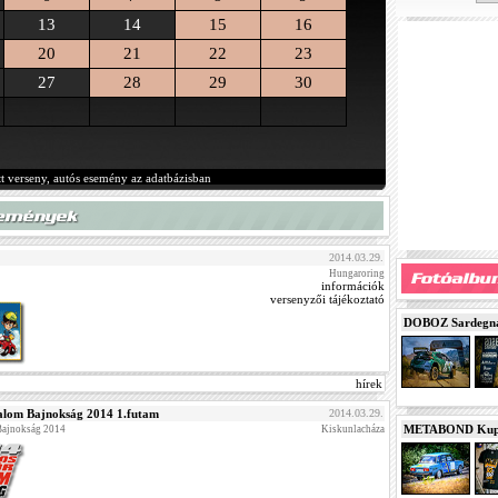
13
14
15
16
20
21
22
23
27
28
29
30
tt verseny, autós esemény az adatbázisban
2014.03.29.
Hungaroring
információk
versenyzői tájékoztató
DOBOZ Sardegna 
hírek
alom Bajnokság 2014 1.futam
2014.03.29.
METABOND Kupa 
Bajnokság 2014
Kiskunlacháza