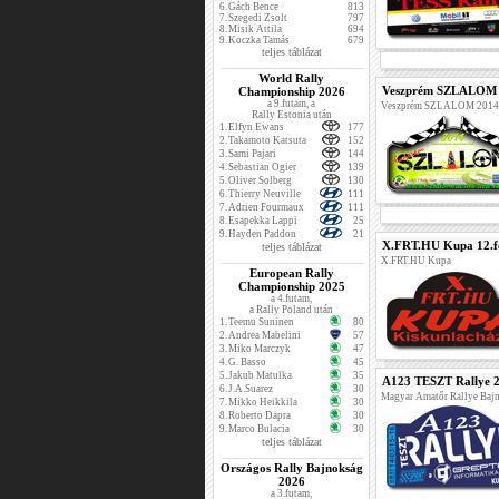
6.
Gách Bence
813
7.
Szegedi Zsolt
797
8.
Misik Attila
694
9.
Koczka Tamás
679
teljes táblázat
World Rally
Veszprém SZLALOM 1
Championship 2026
a 9.futam, a
Veszprém SZLALOM 2014
Rally Estonia után
1.
Elfyn Ewans
177
2.
Takamoto Katsuta
152
3.
Sami Pajari
144
4.
Sebastian Ogier
139
5.
Oliver Solberg
130
6.
Thierry Neuville
111
7.
Adrien Fourmaux
111
8.
Esapekka Lappi
25
9.
Hayden Paddon
21
X.FRT.HU Kupa 12.f
teljes táblázat
X.FRT.HU Kupa
European Rally
Championship 2025
a 4.futam,
a Rally Poland után
1.
Teemu Suninen
80
2.
Andrea Mabelini
57
3.
Miko Marczyk
47
4.
G. Basso
45
5.
Jakub Matulka
35
A123 TESZT Rallye 
6.
J.A.Suarez
30
Magyar Amatőr Rallye Baj
7.
Mikko Heikkila
30
8.
Roberto Dapra
30
9.
Marco Bulacia
30
teljes táblázat
Országos Rally Bajnokság
2026
a 3.futam,