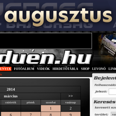
SENYEK
|
FOTÓALBUM
|
VIDEÓK
|
HIRDETŐTÁBLA
|
SHOP
|
LEVONÓ
|
LIN
és
2014
március
>>
csütörtök
péntek
szombat
vasárnap
1
2
6
7
8
9