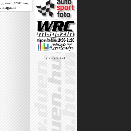
teszt
,
,
,
tme
,
lly
szerviz
c magazin
s t a t i s z t i k á k