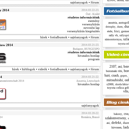
tur
s2000
,
,
skoda
sajtóanyagok • fórum
y 2014
2014.03.22-23.
Ózd - Királd
részletes információink
esemény
,
autogril
ausztria
versenykiírás
du
,
,
drtrophy
duen
nevezési lap
versenykiírás kiegészítés
,
frici
,
geme
etele
,
rally vb
rallyspr
hírek • fotóalbumok • sajtóanyagok • fórum
szl
simontornya
,
toyota cel
Show 2014
2014.03.21-23.
Budapest, HUNGEXPO
részletes információink
hivatalos honlap
program
bm
2107
asi
,
,
hírek • hírblogok • videók • fotóalbumok • sajtóanyagok • fórum
bor
,
boroznaki tibi
bzrt
crash
,
,
,
gopro
14
2014.03.21-22.
mitsubishi
on
,
aatsmeisterschaft 2014
Ausztria, Leutschach
hivatalos honlap
,
s2000
skoda fabia 
toyota celica gt
vfts
sajtóanyagok
2014.03.20-22.
csu
,
bakony
014
Románia, Brassó
szlalomverseny
,
s
defekt
,
,
due
asi
lad
,
hirvonen