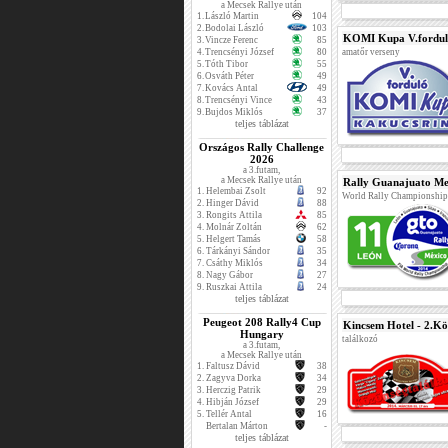
a Mecsek Rallye után
1.
László Martin
104
2.
Bodolai László
103
KOMI Kupa V.fordu
3.
Vincze Ferenc
85
4.
Trencsényi József
80
amatőr verseny
5.
Tóth Tibor
55
6.
Osváth Péter
49
7.
Kovács Antal
49
8.
Trencsényi Vince
43
9.
Bujdos Miklós
37
teljes táblázat
Országos Rally Challenge
2026
a 3.futam,
a Mecsek Rallye után
Rally Guanajuato Me
1.
Helembai Zsolt
92
World Rally Championship
2.
Hinger Dávid
88
3.
Rongits Attila
85
4.
Molnár Zoltán
62
5.
Helgert Tamás
58
6.
Tárkányi Sándor
35
7.
Csáthy Miklós
34
8.
Nagy Gábor
27
9.
Ruszkai Attila
24
teljes táblázat
Peugeot 208 Rally4 Cup
Kincsem Hotel - 2.Kö
Hungary
találkozó
a 3.futam,
a Mecsek Rallye után
1.
Faltusz Dávid
38
2.
Zagyva Dorka
34
3.
Herczig Patrik
29
4.
Hibján József
29
5.
Tellér Antal
16
Bertalan Márton
-
teljes táblázat