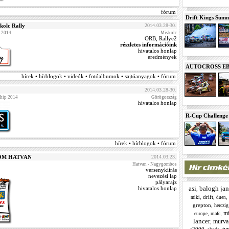
fórum
Drift Kings Summe
olc Rally
2014.03.28-30.
g 2014
Miskolc
ORB, Rallye2
részletes információink
hivatalos honlap
eredmények
AUTOCROSS EB 2
hírek • hírblogok • videók • fotóalbumok • sajtóanyagok • fórum
2014.03.28-30.
hip 2014
Görögország
hivatalos honlap
R-Cup Challeng
hírek • hírblogok • fórum
ALOM HATVAN
2014.03.23.
Hatvan - Nagygombos
versenykiírás
nevezési lap
pályarajz
asi
balogh jan
hivatalos honlap
,
,
drift
,
,
miki
duen
grepton
,
herczig
mi
,
,
mafc
europe
lancer
murva
,