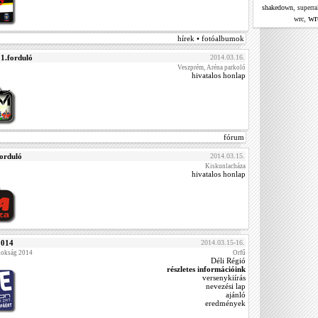
,
shakedown
superra
wr
,
wrc
hírek • fotóalbumok
.forduló
2014.03.16.
Veszprém, Aréna parkoló
hivatalos honlap
fórum
orduló
2014.03.15.
Kiskunlacháza
hivatalos honlap
2014
2014.03.15-16.
nokság 2014
Orfű
Déli Régió
részletes információink
versenykiírás
nevezési lap
ajánló
eredmények