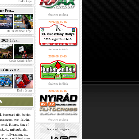
DuEn képei
r Fest...
részletes infóink
2026.08.15-16.
DuEn szombati képei
026 5.for...
részletes infóink
2026.08.13-15.
Kotán Kristóf képei
e KÖRGYOR...
részletes infóink
DuEn összes
2026.08.15-16.
i
,
,
boroznaki tibi
bujdos
fabia
,
,
,
esztergom
evo
részletes infóink
itiner
,
,
 norbi
king of
mitsubishi
skolc
,
b a j n o k s á g o k :
,
,
rallyracing
,
,
rte
n4