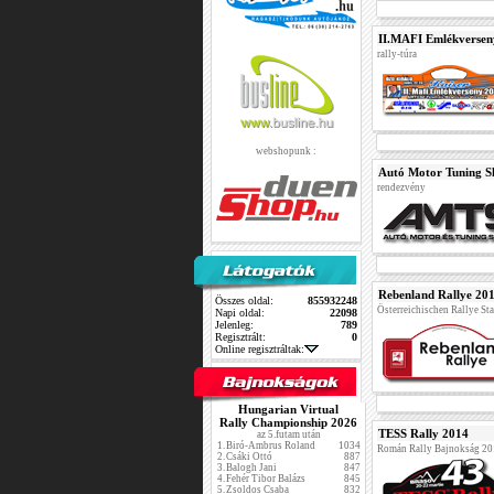
II.MAFI Emlékversen
rally-túra
webshopunk :
Autó Motor Tuning 
rendezvény
Rebenland Rallye 20
Összes oldal:
855932248
Österreichischen Rallye St
Napi oldal:
22098
Jelenleg:
789
Regisztrált:
0
Online regisztráltak:
Hungarian Virtual
Rally Championship 2026
TESS Rally 2014
az 5.futam után
1.
Biró-Ambrus Roland
1034
Román Rally Bajnokság 2
2.
Csáki Ottó
887
3.
Balogh Jani
847
4.
Fehér Tibor Balázs
845
5.
Zsoldos Csaba
832