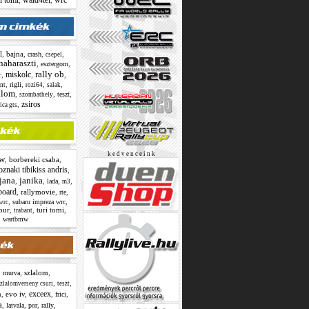
i tomi
wald4tel
wrc
,
,
l
,
bajna
,
,
,
crash
csepel
naharaszti
,
,
esztergom
rally ob
miskolc
r
,
,
,
,
,
,
,
rigli
int
rozi64
salak
alom
,
,
,
teszt
szombathely
zsiros
,
ica gts
k e d v e n c e i n k
w
,
borbereki csaba
,
oznaki tibikiss andris
,
jana
janika
,
,
,
,
lada
m3
board
,
rallymovie
,
,
rte
,
,
subaru impreza wrc
wrc
four
,
,
turi tomi
,
trabant
,
wartbmw
,
,
szlalom
,
murva
,
,
zlalomverseny csuri
teszt
exceex
n
,
evo iv
,
,
,
frici
a
,
,
,
,
latvala
por
rally