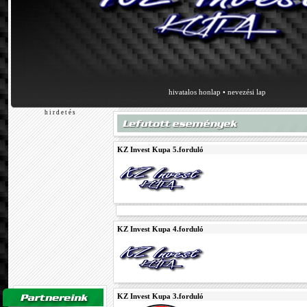
hivatalos honlap
•
nevezési lap
h i r d e t é s
KZ Invest Kupa 5.forduló
KZ Invest Kupa 4.forduló
KZ Invest Kupa 3.forduló