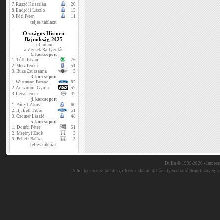
7.
Ruszó Krisztián
20
8.
Endrődi László
13
9.
Fóti Péter
11
teljes táblázat
Országos Historic
Bajnokság 2025
a 3.futam,
a Mecsek Rallye után
1. korcsoport
1.
Tóth István
76
2.
Metz Ferenc
51
3.
Buza Zsuzsanna
3
3. korcsoport
1.
Wirtmann Ferenc
85
2.
Auszmann Gyula
52
3.
Lévai ferenc
42
4. korcsoport
1.
Póczik Ákos
60
2.
Ifj. Érdi Tibor
51
3.
Csomor László
48
5. korcsoport
1.
Dombi Péter
51
2.
Merényi Zsolt
3
3.
Pehely Balázs
3
teljes táblázat
DuEn © 1999-2026 •
impres
A honlap eredeti tartalma, illetve oldalainak bármilyen alkotóeleme (szöveg, ké