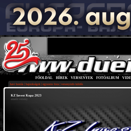
FŐOLDAL
|
HÍREK
|
VERSENYEK
|
FOTÓALBUM
|
VID
|
|
|
havi bontás
bajnokságok
egysoros lista
versenyinfo küldés
KZ Invest Kupa 2023
amatőr verseny