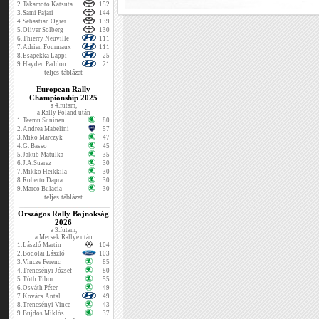
2.
Takamoto Katsuta
152
3.
Sami Pajari
144
4.
Sebastian Ogier
139
5.
Oliver Solberg
130
6.
Thierry Neuville
111
7.
Adrien Fourmaux
111
8.
Esapekka Lappi
25
9.
Hayden Paddon
21
teljes táblázat
European Rally
Championship 2025
a 4.futam,
a Rally Poland után
1.
Teemu Suninen
80
2.
Andrea Mabelini
57
3.
Miko Marczyk
47
4.
G. Basso
45
5.
Jakub Matulka
35
6.
J.A.Suarez
30
7.
Mikko Heikkila
30
8.
Roberto Dapra
30
9.
Marco Bulacia
30
teljes táblázat
Országos Rally Bajnokság
2026
a 3.futam,
a Mecsek Rallye után
1.
László Martin
104
2.
Bodolai László
103
3.
Vincze Ferenc
85
4.
Trencsényi József
80
5.
Tóth Tibor
55
6.
Osváth Péter
49
7.
Kovács Antal
49
8.
Trencsényi Vince
43
9.
Bujdos Miklós
37