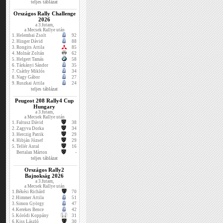
teljes táblázat
Országos Rally Challenge
2026
a 3.futam,
a Mecsek Rallye után
1.
Helembai Zsolt
92
2.
Hinger Dávid
88
3.
Rongits Attila
85
4.
Molnár Zoltán
62
5.
Helgert Tamás
58
6.
Tárkányi Sándor
35
7.
Csáthy Miklós
34
8.
Nagy Gábor
27
9.
Ruszkai Attila
24
teljes táblázat
Peugeot 208 Rally4 Cup
Hungary
a 3.futam,
a Mecsek Rallye után
1.
Faltusz Dávid
38
2.
Zagyva Dorka
34
3.
Herczig Patrik
29
4.
Hibján József
29
5.
Tellér Antal
16
Bertalan Márton
-
teljes táblázat
Országos Rally2
Bajnokság 2026
a 3.futam,
a Mecsek Rallye után
1.
Békési Richárd
70
2.
Himmer Attila
51
3.
Simon György
47
4.
Kerekes Bence
42
5.
Kóródi Koppány
31
6.
Kiss László
30