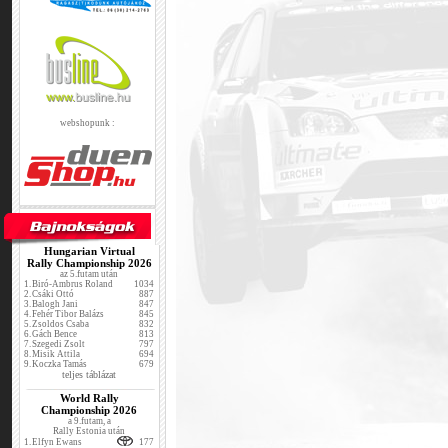
webshopunk :
Hungarian Virtual
Rally Championship 2026
az 5.futam után
1.
Biró-Ambrus Roland
1034
2.
Csáki Ottó
887
3.
Balogh Jani
847
4.
Fehér Tibor Balázs
845
5.
Zsoldos Csaba
832
6.
Gách Bence
813
7.
Szegedi Zsolt
797
8.
Misik Attila
694
9.
Koczka Tamás
679
teljes táblázat
World Rally
Championship 2026
a 9.futam, a
Rally Estonia után
1.
Elfyn Ewans
177