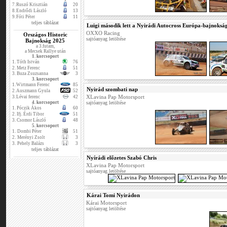
7.
Ruszó Krisztián
20
8.
Endrődi László
13
9.
Fóti Péter
11
teljes táblázat
Luigi második lett a Nyirádi Autocross Európa-bajnoksá
OXXO Racing
Országos Historic
sajtóanyag letöltése
Bajnokság 2025
a 3.futam,
a Mecsek Rallye után
1. korcsoport
1.
Tóth István
76
2.
Metz Ferenc
51
3.
Buza Zsuzsanna
3
3. korcsoport
1.
Wirtmann Ferenc
85
Nyirád szombati nap
2.
Auszmann Gyula
52
XLavina Pap Motorsport
3.
Lévai ferenc
42
4. korcsoport
sajtóanyag letöltése
1.
Póczik Ákos
60
2.
Ifj. Érdi Tibor
51
3.
Csomor László
48
5. korcsoport
1.
Dombi Péter
51
2.
Merényi Zsolt
3
3.
Pehely Balázs
3
teljes táblázat
Nyírádi előzetes Szabó Chris
XLavina Pap Motorsport
sajtóanyag letöltése
Kárai Tomi Nyirádon
Kárai Motorsport
sajtóanyag letöltése