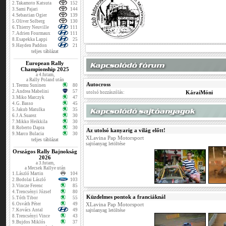
2.
Takamoto Katsuta
152
3.
Sami Pajari
144
4.
Sebastian Ogier
139
5.
Oliver Solberg
130
6.
Thierry Neuville
111
7.
Adrien Fourmaux
111
8.
Esapekka Lappi
25
9.
Hayden Paddon
21
teljes táblázat
European Rally
Championship 2025
a 4.futam,
a Rally Poland után
Autocross
1.
Teemu Suninen
80
2.
Andrea Mabelini
57
KáraiMóni
utolsó hozzászólás:
3.
Miko Marczyk
47
4.
G. Basso
45
5.
Jakub Matulka
35
6.
J.A.Suarez
30
7.
Mikko Heikkila
30
8.
Roberto Dapra
30
Az utolsó kanyarig a világ előtt!
9.
Marco Bulacia
30
XLavina Pap Motorsport
teljes táblázat
sajtóanyag letöltése
Országos Rally Bajnokság
2026
a 3.futam,
a Mecsek Rallye után
1.
László Martin
104
2.
Bodolai László
103
3.
Vincze Ferenc
85
4.
Trencsényi József
80
Küzdelmes pontok a franciáknál
5.
Tóth Tibor
55
6.
Osváth Péter
49
XLavina Pap Motorsport
7.
Kovács Antal
49
sajtóanyag letöltése
8.
Trencsényi Vince
43
9.
Bujdos Miklós
37