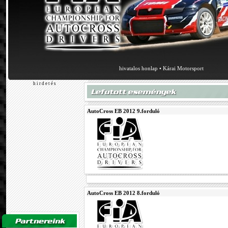
hivatalos honlap
•
Kárai Motorsport
h i r d e t é s
AutoCross EB 2012 9.forduló
AutoCross EB 2012 8.forduló