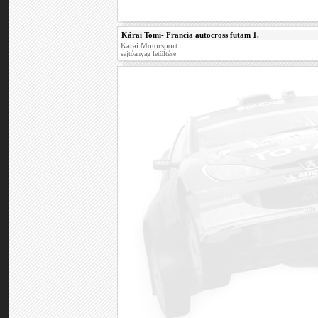
Kárai Tomi- Francia autocross futam 1.
Kárai Motorsport
sajtóanyag letöltése