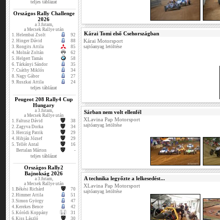
teljes táblázat
Országos Rally Challenge
2026
a 3.futam,
a Mecsek Rallye után
Kárai Tomi első Csehországban
1.
Helembai Zsolt
92
Kárai Motorsport
2.
Hinger Dávid
88
sajtóanyag letöltése
3.
Rongits Attila
85
4.
Molnár Zoltán
62
5.
Helgert Tamás
58
6.
Tárkányi Sándor
35
7.
Csáthy Miklós
34
8.
Nagy Gábor
27
9.
Ruszkai Attila
24
teljes táblázat
Peugeot 208 Rally4 Cup
Hungary
a 3.futam,
Sárban nem volt ellenfél
a Mecsek Rallye után
XLavina Pap Motorsport
1.
Faltusz Dávid
38
sajtóanyag letöltése
2.
Zagyva Dorka
34
3.
Herczig Patrik
29
4.
Hibján József
29
5.
Tellér Antal
16
Bertalan Márton
-
teljes táblázat
Országos Rally2
Bajnokság 2026
A technika legyőzte a lelkesedést...
a 3.futam,
a Mecsek Rallye után
XLavina Pap Motorsport
1.
Békési Richárd
70
sajtóanyag letöltése
2.
Himmer Attila
51
3.
Simon György
47
4.
Kerekes Bence
42
5.
Kóródi Koppány
31
6.
Kiss László
30