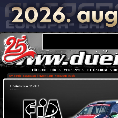
FŐOLDAL
|
HÍREK
|
VERSENYEK
|
FOTÓALBUM
|
VID
|
|
|
havi bontás
bajnokságok
egysoros lista
versenyinfo küldés
FIA Autocross EB 2012
autocross