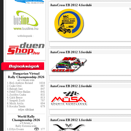
AutoCross EB 2012 4.forduló
N
webshopunk :
AutoCross EB 2012 3.forduló
Hungarian Virtual
Rally Championship 2026
az 5.futam után
1.
Biró-Ambrus Roland
1034
AutoCross EB 2012 2.forduló
2.
Csáki Ottó
887
3.
Balogh Jani
847
4.
Fehér Tibor Balázs
845
5.
Zsoldos Csaba
832
6.
Gách Bence
813
7.
Szegedi Zsolt
797
8.
Misik Attila
694
9.
Koczka Tamás
679
teljes táblázat
World Rally
Championship 2026
AutoCross EB 2012 1.forduló
a 9.futam, a
Rally Estonia után
1.
Elfyn Ewans
177