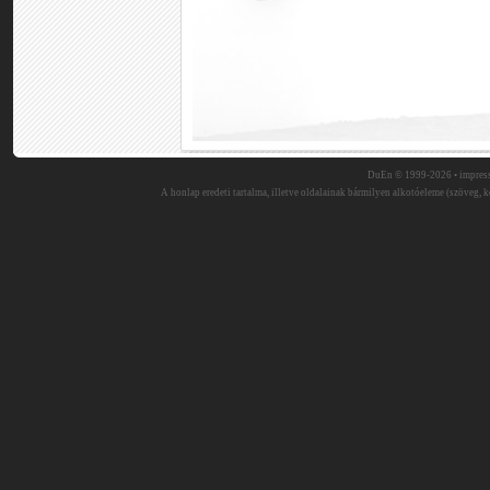
DuEn © 1999-2026 •
impres
A honlap eredeti tartalma, illetve oldalainak bármilyen alkotóeleme (szöveg, ké