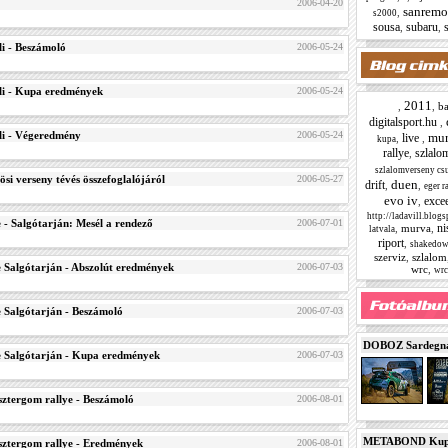
2006-04-20
sanremo 
,
s2000
sousa
subaru
,
,
i - Beszámoló
2006-05-24
li - Kupa eredmények
2006-05-24
2011
,
,
b
digitalsport.hu
,
li - Végeredmény
2006-05-24
mur
live
,
,
kupa
rallye
szlalo
,
szlalomverseny csu
si verseny tévés összefoglalójáról
2006-05-27
duen
drift
,
,
eger r
evo iv
exce
,
http://ladavill.blog
e - Salgótarján: Mesél a rendező
2006-07-01
ni
,
murva
,
latvala
riport
,
shakedo
szerviz
,
szlalom
e Salgótarján - Abszolút eredmények
2006-07-03
wrc
,
wrc
e Salgótarján - Beszámoló
2006-07-03
DOBOZ Sardegna 
ye Salgótarján - Kupa eredmények
2006-07-03
tergom rallye - Beszámoló
2006-08-01
METABOND Kupa 
tergom rallye - Eredmények
2006-08-01