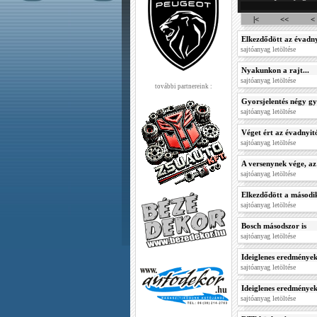
|<
<<
<
Elkezdődött az évadn
sajtóanyag letöltése
Nyakunkon a rajt...
sajtóanyag letöltése
további partnereink :
Gyorsjelentés négy gy
sajtóanyag letöltése
Véget ért az évadnyit
sajtóanyag letöltése
A versenynek vége, az
sajtóanyag letöltése
Elkezdődött a másodi
sajtóanyag letöltése
Bosch másodszor is
sajtóanyag letöltése
Ideiglenes eredmények
sajtóanyag letöltése
Ideiglenes eredmények
sajtóanyag letöltése