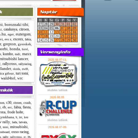
H
K
Sz
Cs
P
Sz
V
ni
boroznaki tibi
27
28
29
30
31
01
02
,
,
03
04
05
06
07
08
09
catalunya
citroen
,
,
,
ki
10
11
12
13
14
15
16
.hu
esztergom
,
eger
,
,
17
18
19
20
21
22
23
exceex
vi
,
,
,
,
evo x
fabia
24
25
26
27
28
29
30
r
grepton
,
,
gyerekek
,
norbi
honda
,
,
,
hotel
maxx
kumho
,
,
,
e
mafc
mitsubishi lancer
,
2026.08.07-11.
rallycross
2
,
,
,
rallyracing
dlander
,
,
,
swift
skoda
turi tomi
ica gtfour
,
,
wald4tel
wrc
,
,
részletes infóink
2026.08.09.
c30
,
,
,
crash
,
sson
citroen
eb
fabia
fiesta
,
,
erc
,
,
,
3
esta
frode holte
,
,
gymkhana
,
,
,
irc
h
ken
részletes infóink
 rally
,
,
,
lada
latvala
t
mitsubishi
,
,
,
2026.08.07-09.
mini
oxxo racing
,
,
onboard
rs
,
,
,
,
,
s
rally
rallycross
rc