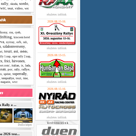
rally
sordo
,
,
,
skoda
swrc
,
,
video
,
teszt
wrc
részletes infóink
2026.08.15-16.
akony
,
,
,
csu
cyeb
drifting
,
kincsem hotel
va
,
,
orb
,
,
nyitray
rali
m
szlalomverseny
,
,
részletes infóink
teszt
asi
,
,
,
,
defekt
ri
2026.08.13-15.
,
,
ally 1.nap
eger rally 2.nap
ex
frici
hirvonen
,
,
,
,
,
,
,
italian
lada
spot.com/
ix
ssan
,
por
,
,
rallye
,
rally
superrally
,
,
,
sprint
wn
,
,
,
,
tereprallye
tme
teszt
,
részletes infóink
 magazin
wtcc
2026.08.15-16.
Rally a ...
részletes infóink
k e d v e n c e i n k
DuEn képei
2026 tesz...