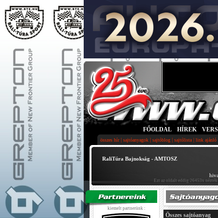
FŐOLDAL
|
HÍREK
|
VER
|
|
|
|
összes hír
sajtóanyagok
sajtóblog
sajtólista
link ajánló
RaliTúra Bajnokság - AMTOSZ
hiv
Ezt az oldalt eddig 26453x nézték
kiemelt partnerünk :
Összes sajtóanyag