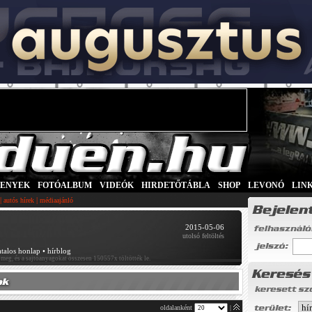
SENYEK
|
FOTÓALBUM
|
VIDEÓK
|
HIRDETŐTÁBLA
|
SHOP
|
LEVONÓ
|
LIN
|
|
autós hírek
médiaajánló
2015-05-06
utolsó feltöltés
atalos honlap
•
hírblog
 meg, és a sajtóanyagokat összesen 150557x töltötték le.
oldalanként
|