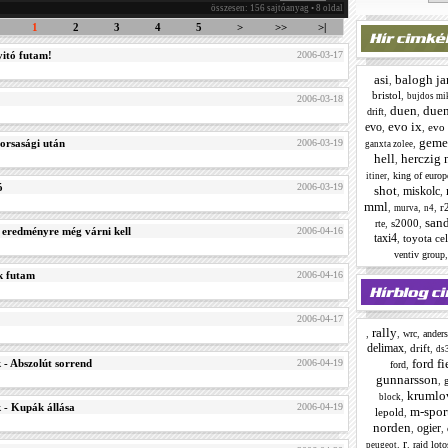
összesen: 156 sajtóanyag • 8 oldal
1
2
3
4
5
>
>>
>|
yitó futam!
2006-03-17
asi
balogh ja
,
bristol
,
bujdos mi
2006-03-18
duen
duen
,
,
drift
evo ix
evo
,
,
evo 
geme
orsasági után
2006-03-19
,
ganxta zolee
hell
herczig 
,
,
king of europ
itiner
ó
2006-03-19
shot
miskolc
,
,
mml
,
,
,
r
murva
n4
san
,
s2000
,
rte
 eredményre még várni kell
2006-04-16
taxi4
,
toyota cel
ventiv group
k futam
2006-04-16
2006-04-17
rally
,
,
,
wrc
ander
delimax
,
drift
,
ds
ford fi
 - Abszolút sorrend
2006-04-19
,
ford
gunnarsson
,
krumlov
,
block
 - Kupák állása
2006-04-19
m-spor
lepold
,
norden
ogier
,
,
r
,
,
rajd loto
peugeot