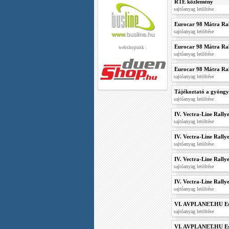
RTE közlemény
sajtóanyag letöltése
Eurocar 98 Mátra Ral
sajtóanyag letöltése
Eurocar 98 Mátra Ra
webshopunk :
sajtóanyag letöltése
Eurocar 98 Mátra Ra
sajtóanyag letöltése
Tájékoztató a gyöngyö
sajtóanyag letöltése
IV. Vectra-Line Rally
sajtóanyag letöltése
IV. Vectra-Line Rally
sajtóanyag letöltése
IV. Vectra-Line Rally
sajtóanyag letöltése
IV. Vectra-Line Rall
sajtóanyag letöltése
VI. AVPLANET.HU Esz
sajtóanyag letöltése
VI. AVPLANET.HU Esz