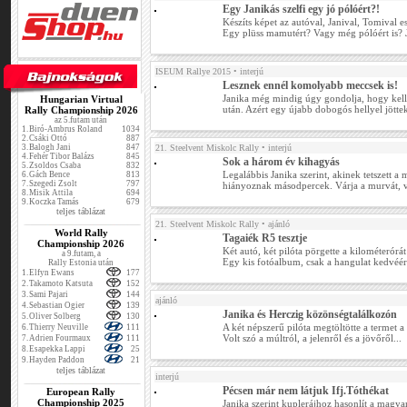
Egy Janikás szelfi egy jó pólóért?!
Készíts képet az autóval, Janival, Tomival 
Egy plüss mamutért? Vagy még pólóért is? J
ISEUM Rallye 2015
• interjú
Lesznek ennél komolyabb meccsek is!
Janika még mindig úgy gondolja, hogy kell
Hungarian Virtual
után. Azért egy újabb dobogós hellyel jött
Rally Championship 2026
az 5.futam után
1.
Biró-Ambrus Roland
1034
2.
Csáki Ottó
887
3.
Balogh Jani
847
21. Steelvent Miskolc Rally
• interjú
4.
Fehér Tibor Balázs
845
Sok a három év kihagyás
5.
Zsoldos Csaba
832
Legalábbis Janika szerint, akinek tetszett a
6.
Gách Bence
813
7.
Szegedi Zsolt
797
hiányoznak másodpercek. Várja a murvát, v
8.
Misik Attila
694
9.
Koczka Tamás
679
teljes táblázat
21. Steelvent Miskolc Rally
• ajánló
World Rally
Tagaiék R5 tesztje
Championship 2026
Két autó, két pilóta pörgette a kilométerórát 
a 9.futam, a
Egy kis fotóalbum, csak a hangulat kedvéért
Rally Estonia után
1.
Elfyn Ewans
177
2.
Takamoto Katsuta
152
3.
Sami Pajari
144
ajánló
4.
Sebastian Ogier
139
Janika és Herczig közönségtalálkozón
5.
Oliver Solberg
130
A két népszerű pilóta megtöltötte a termet 
6.
Thierry Neuville
111
Volt szó a múltról, a jelenről és a jövőről...
7.
Adrien Fourmaux
111
8.
Esapekka Lappi
25
9.
Hayden Paddon
21
teljes táblázat
interjú
Pécsen már nem látjuk Ifj.Tóthékat
European Rally
Championship 2025
Janika szerint kuplerájhoz hasonlít a magya