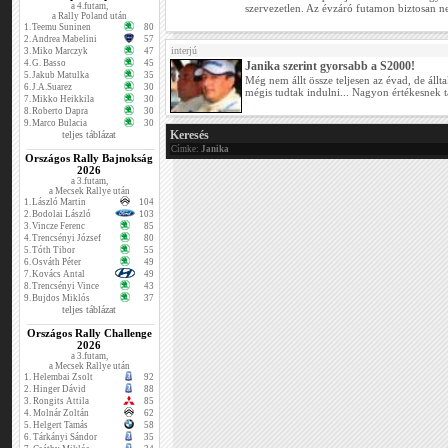
a 4.futam,
szervezetlen. Az évzáró futamon biztosan n
a Rally Poland után
1.
Teemu Suninen
80
2.
Andrea Mabelini
57
interjú
3.
Miko Marczyk
47
4.
G. Basso
45
Janika szerint gyorsabb a S2000!
5.
Jakub Matulka
35
Még nem állt össze teljesen az évad, de állt
6.
J.A.Suarez
30
mégis tudtak indulni... Nagyon értékesnek tar
7.
Mikko Heikkila
30
8.
Roberto Dapra
30
9.
Marco Bulacia
30
Keresés
teljes táblázat
Címke:
Janika
Országos Rally Bajnokság
2026
a 3.futam,
a Mecsek Rallye után
1.
László Martin
104
2.
Bodolai László
103
3.
Vincze Ferenc
85
4.
Trencsényi József
80
5.
Tóth Tibor
55
6.
Osváth Péter
49
7.
Kovács Antal
49
8.
Trencsényi Vince
43
9.
Bujdos Miklós
37
teljes táblázat
Országos Rally Challenge
2026
a 3.futam,
a Mecsek Rallye után
1.
Helembai Zsolt
92
2.
Hinger Dávid
88
3.
Rongits Attila
85
4.
Molnár Zoltán
62
5.
Helgert Tamás
58
6.
Tárkányi Sándor
35