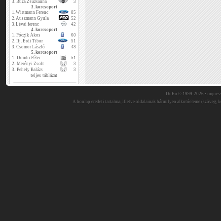
3.
Buza Zsuzsanna
3
3. korcsoport
1.
Wirtmann Ferenc
85
2.
Auszmann Gyula
52
3.
Lévai ferenc
42
4. korcsoport
1.
Póczik Ákos
60
2.
Ifj. Érdi Tibor
51
3.
Csomor László
48
5. korcsoport
1.
Dombi Péter
51
2.
Merényi Zsolt
3
3.
Pehely Balázs
3
teljes táblázat
DuEn © 1999-2026 •
impres
A honlap eredeti tartalma, illetve oldalainak bármilyen alkotóeleme (szöveg, ké