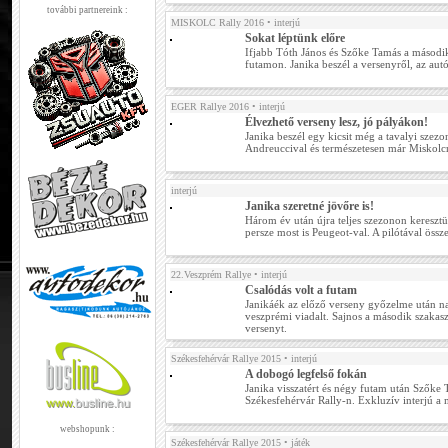
további partnereink :
MISKOLC Rally 2016
• interjú
Sokat léptünk előre
Ifjabb Tóth János és Szőke Tamás a második
futamon. Janika beszél a versenyről, az autó
EGER Rallye 2016
• interjú
Élvezhető verseny lesz, jó pályákon!
Janika beszél egy kicsit még a tavalyi szezon
Andreuccival és természetesen már Miskolcr
interjú
Janika szeretné jövőre is!
Három év után újra teljes szezonon keresztü
persze most is Peugeot-val. A pilótával össz
22.Veszprém Rallye
• interjú
Csalódás volt a futam
Janikáék az előző verseny győzelme után n
veszprémi viadalt. Sajnos a második szakasz
versenyt.
Székesfehérvár Rallye 2015
• interjú
A dobogó legfelső fokán
Janika visszatért és négy futam után Szőke
Székesfehérvár Rally-n. Exkluzív interjú a 
webshopunk :
Székesfehérvár Rallye 2015
• játék