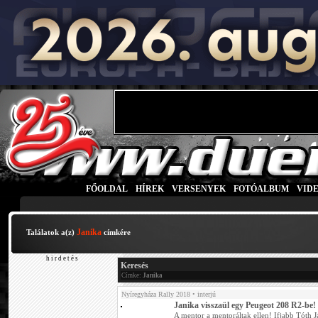
FŐOLDAL
|
HÍREK
|
VERSENYEK
|
FOTÓALBUM
|
VID
Janika
Találatok a(z)
címkére
h i r d e t é s
Keresés
Címke:
Janika
Nyíregyháza Rally 2018
• interjú
Janika visszaül egy Peugeot 208 R2-be!
A mentor a mentoráltak ellen! Ifjabb Tóth 