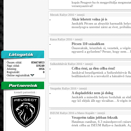
kupás Peugeot-ba és megpróbálja megmutat
versenyautóval!
Mecsek Rallye 2016
• interjú
Akár lehetett volna jó is
Janikáék Pécsen az abszolút harmadik helyrő
mosolyogva szeretné zárni az évet, próbál
Kassa Rallye 2016
• interjú
Pécsen 110 százalékon
Összerakták, készültek rá, vezettek, a végén
egyszerű a győzelem? Persze, hogy nem... 
Összes oldal:
856674053
Székesfehérvár Rallye 2016
• interjú
Napi oldal:
119240
Célba érni, az élen célba érni!
Jelenleg:
1056
Regisztrált:
0
Janikával beszélgettünk a Székesfehérvár Ral
Online regisztráltak:
beállításokról és a tervekről a hátralévő fu
Veszprém Rallye 2016
• interjú
kiemelt partnerünk :
A dupladefekt nem jó dolog
Janikáék a második helyen fordultak az els
egy kő eléjük állt egy tócsában... A végén ö
ISEUM Rallye 2016 a Marso Kupáért
• interjú
Veszprém talán jobban fekszik
Hatalmas csatában, 6.3 másodperccel csúsz
értek célba az ISEUM Rallye-n Janikáék. A pi