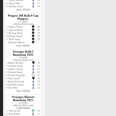
7.
Csáthy Miklós
34
8.
Nagy Gábor
27
9.
Ruszkai Attila
24
teljes táblázat
Peugeot 208 Rally4 Cup
Hungary
a 3.futam,
a Mecsek Rallye után
1.
Faltusz Dávid
38
2.
Zagyva Dorka
34
3.
Herczig Patrik
29
4.
Hibján József
29
5.
Tellér Antal
16
Bertalan Márton
-
teljes táblázat
Országos Rally2
Bajnokság 2026
a 3.futam,
a Mecsek Rallye után
1.
Békési Richárd
70
2.
Himmer Attila
51
3.
Simon György
47
4.
Kerekes Bence
42
5.
Kóródi Koppány
31
6.
Kiss László
30
7.
Ruszó Krisztián
20
8.
Endrődi László
13
9.
Fóti Péter
11
teljes táblázat
Országos Historic
Bajnokság 2025
a 3.futam,
a Mecsek Rallye után
1. korcsoport
1.
Tóth István
76
2.
Metz Ferenc
51