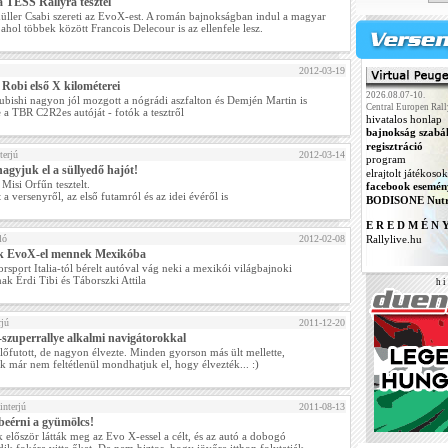
a TESS Rallyra tesztel
üller Csabi szereti az EvoX-est. A román bajnokságban indul a magyar
, ahol többek között Francois Delecour is az ellenfele lesz.
2012-03-19
 Robi első X kilométerei
2026.08.07-10.
ubishi nagyon jól mozgott a nógrádi aszfalton és Demjén Martin is
Central Europen Rall
e a TBR C2R2es autóját - fotók a tesztről
hivatalos honlap
bajnokság szabá
regisztráció
terjú
2012-03-14
program
agyjuk el a süllyedő hajót!
elrajtolt játékosok
 Misi Orfűn tesztelt.
facebook esemén
 a versenyről, az első futamról és az idei évéről is
BODISONE Nutr
E R E D M É N 
ló
2012-02-08
Rallylive.hu
k EvoX-el mennek Mexikóba
rsport Italia-tól bérelt autóval vág neki a mexikói világbajnoki
ak Érdi Tibi és Táborszki Attila
h i 
rjú
2011-12-20
-szuperrallye alkalmi navigátorokkal
előfutott, de nagyon élvezte. Minden gyorson más ült mellette,
uk már nem feltétlenül mondhatjuk el, hogy élvezték... :)
interjú
2011-08-13
beérni a gyümölcs!
k először látták meg az Evo X-essel a célt, és az autó a dobogó