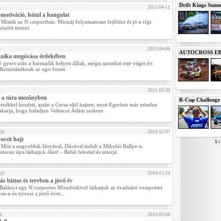
Drift Kings Summe
ú
2011-04-11
 motiváció, hátul a hangulat
 Misiék az N csoportban. Muszáj folyamatosan fejlődni és jó a régi
között menni
ú
2011-04-06
AUTOCROSS EB 2
hnika megóvása érdekében
ő gyors után a harmadik helyen álltak, mégis szombat este véget ért
Krisztiánéknak az egri futam
ú
2011-03-30
 a túra mezőnyben
R-Cup Challeng
erékkel kezdett, aztán a Corsa elöl hajtott, most Egerben már minden
akarja, hogy haladjon Velencei Ádám szekere
rjú
2010-12-07
ocsit hajt
h i 
 Misi a nagyobbik lányával, Dórával indult a Mikulás Rallye-n.
zteren újra láthatjuk őket! - Belső felvétel és interjú
rjú
2010-11-24
s biztos és tervben a jövő év
Balázs-t egy N csoportos Mitsubishivel láthatjuk az évadzáró veszprémi
ee-n és tervezi a jövő évet...
ú
2010-09-08