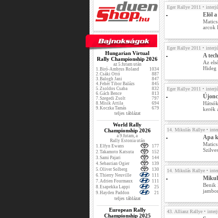
Eger Rallye 2011
• interj
Elöl a
Matics
arcok 
Eger Rallye 2011
• interj
Hungarian Virtual
A tec
Rally Championship 2026
Az els
az 5.futam után
Hideg 
1.
Biró-Ambrus Roland
1034
2.
Csáki Ottó
887
3.
Balogh Jani
847
4.
Fehér Tibor Balázs
845
5.
Zsoldos Csaba
832
Eger Rallye 2011
• interj
6.
Gách Bence
813
Újonc
7.
Szegedi Zsolt
797
Hátsók
8.
Misik Attila
694
9.
Koczka Tamás
679
kerék 
teljes táblázat
World Rally
14. Mikulás Rallye
• inte
Championship 2026
a 9.futam, a
Apa k
Rally Estonia után
Matics
1.
Elfyn Ewans
177
Szilves
2.
Takamoto Katsuta
152
3.
Sami Pajari
144
4.
Sebastian Ogier
139
5.
Oliver Solberg
130
14. Mikulás Rallye
• inte
6.
Thierry Neuville
111
Mikulá
7.
Adrien Fourmaux
111
Benik 
8.
Esapekka Lappi
25
jambor
9.
Hayden Paddon
21
teljes táblázat
European Rally
43. Allianz Rallye
• interj
Championship 2025