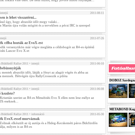
ik fokára vitte őket. De nem biztos, hogy jövőre itthon folytatják...
interjú
2011-08-11
sen is lehet visszatérni...
dásul úgy, hogy abszolút időt megy valaki...
 Martin újra volán mögött és a tervekben a pécsi IRC is szerepel
nterjú
2011-07-26
ék célba hozták az EvoX-est
dik versenyükön már végre meglátta a céldobogót az R4-es építésű
ishi Lancer Evo X-et
a Bükfürdő Rallye 2011
• interjú
2011-06-10
bebizonyítják
k mentek abszolút időt, látják a fényt az alagút végén és abba az
a mennek. Hétvégén újra RallyCrossozik a pilóta
DOBOZ Sardegna 
a Bükfürdő Rallye 2011
• interjú
2011-06-08
ő kezdete?
Krisztián szerint az R4-es Mitsubishi Evo X ellen nem lesz esélye az
IX-eseknek...
METABOND Kupa 
a Bükfürdő Rallye 2011
• információ
2011-05-30
ék EvoX-essel murváznak
Zolinak elkészült az új autója és a Hideg-Kecskeméti páros Bükfürdőn
álja, milyen is az R4-es