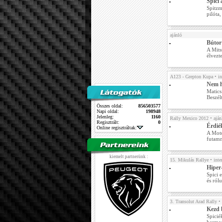
Spici 
Spitzm
pilóta
ajánló
Bútor
A Mits
élvezt
A123 - Grepton Kupa
• in
Nem h
Matics
Beszélt
Összes oldal:
856503577
Napi oldal:
198948
Jelenleg:
1160
Rally Mexico 2012
• aján
Regisztrált:
0
Érdié
Online regisztráltak:
A Moto
futamn
kiemelt partnerünk :
15. Mikulás Rallye
• inte
Hiper
Spici 
és ról
3. Transolut Arad Rally
• 
Kezd 
Spicié