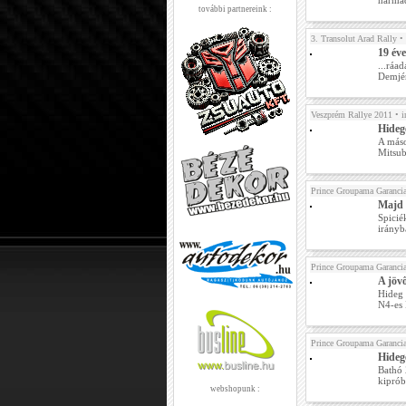
harmad
további partnereink :
3. Transolut Arad Rally
• 
19 éve
...ráa
Demjén
Veszprém Rallye 2011
• i
Hideg
A máso
Mitsub
Prince Groupama Garanci
Majd 
Spicié
irányb
Prince Groupama Garanci
A jöv
Hideg 
N4-es 
Prince Groupama Garanci
Hideg
Bathó 
kiprób
webshopunk :