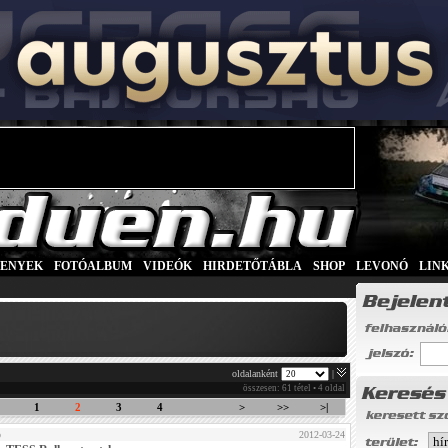
SENYEK
|
FOTÓALBUM
|
VIDEÓK
|
HIRDETŐTÁBLA
|
SHOP
|
LEVONÓ
|
LIN
oldalanként
|
összesen: 61 tétel • 4 oldal
1
2
3
4
>
>>
>|
ó
2012-03-24