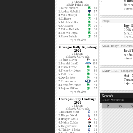
S-mod
a 4.futam,
Borozn
a Rally Poland után
1.
Teemu Suninen
80
versen
2.
Andrea Mabelini
57
3.
Miko Marczyk
47
4.
G. Basso
45
interjú
5.
Jakub Matulka
35
Egy fé
6.
J.A.Suarez
30
7.
Mikko Heikkila
30
2008-a
8.
Roberto Dapra
30
és Sző
9.
Marco Bulacia
30
Team-e
teljes táblázat
ADAC Rallye Deutschlan
Országos Rally Bajnokság
Érdi 
2026
a 3.futam,
A német
a Mecsek Rallye után
német 
1.
László Martin
104
2.
Bodolai László
103
3.
Vincze Ferenc
85
4.
Trencsényi József
80
KARPACKIE - Groupama 
5.
Tóth Tibor
55
Asi -
6.
Osváth Péter
49
Tetsze
7.
Kovács Antal
49
bajnok
8.
Trencsényi Vince
43
9.
Bujdos Miklós
37
teljes táblázat
Keresés
Országos Rally Challenge
Címke:
Mitsubishi
2026
|<
<<
<
a 3.futam,
a Mecsek Rallye után
1.
Helembai Zsolt
92
2.
Hinger Dávid
88
3.
Rongits Attila
85
4.
Molnár Zoltán
62
5.
Helgert Tamás
58
6.
Tárkányi Sándor
35