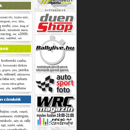
k e d v e n c e i n k
,
,
oznaki tibi
bujdos miki
ztergom
,
evo
,
,
fabia
g norbi
,
,
king of
itiner
kolc
,
,
mitsubishi lancer
yracing
s2000
,
rte
,
,
tomi
,
,
wald4tel
wrc
borbereki csaba
,
,
i
,
boroznaki tibikiss
h
janika
,
gopro
,
,
,
jana
onboard
hi
,
,
,
rallymovie
subaru
a fabia wrc
,
,
,
toyota celica gtfour
wartbmw
tomi
,
,
vfts
bajna
,
crash
,
csepel
,
esztergom
,
,
unaharaszti
miskolc
rally
,
,
rally ob
,
,
,
salak
,
rigli
rozi64
szombathely
,
,