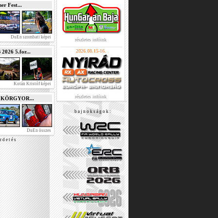
r Fest...
DuEn szombati képei
részletes infóink
2026.08.15-16.
026 5.for...
Kotán Kristóf képei
részletes infóink
e KÖRGYOR...
b a j n o k s á g o k :
DuEn összes
r d e t é s