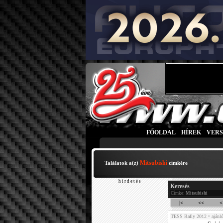
FŐOLDAL
|
HÍREK
|
VER
Mitsubishi
Találatok a(z)
címkére
h i r d e t é s
Keresés
Címke:
Mitsubishi
|<
<<
<
TESS Rally 2012
• ajánl