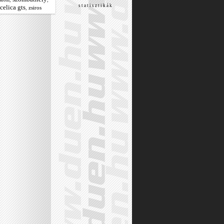
lalom
s t a t i s z t i k á k
celica gts
,
zsiros