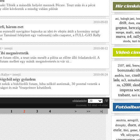
ell
aki Tibiék a második helyért mennek Pécsre. Teszt után és a pécsi
y előtt kérdeztük a mindig vidám pilótát
,
,
asi
balogh jani
bor
2010-09-03
drift
,
,
es
duen
rfi, három eset
herczi
grepton
,
s esztendő navigátor bajnoka az idei év elején átült a kormány mögé
,
mafc
,
mis
europe
ke Tamással felépített egy vadonatúj ralis csapatot, a FULL-GAS Rally
n4
rall
murva
,
,
t.
,
turi 
skoda
d
• interjú
2010-08-12
Tibi megmérettetik
 futam előtt, a teszt után mesélt a pilóta az előtte álló feladatokról. A
futam mellett egy másik megmérettetés is vár rá...
asi
,
,
bmw
2107
boroznaki tib
Rallye
• interjú
2010-06-24
cras
andris
,
,
bzrt
 Négyből négy győzelem
lada
,
m3
,
mitsubis
tt nekik a bükfürdői futam, hiba nélkül autóznak, 30 ponttal vezetik a
s2000
skod
,
,
rte
ságot és már Veszprémre készülnek
impreza wrc
trabant
,
turi 
oldalanként
|
összesen: 61 tétel • 4 oldal
1
2
3
4
>
>>
>|
,
,
ausztria
autogrill
duen
,
,
d
drtrophy
etele
,
,
,
frici
gemer
vb
,
rallysprint
simontornya
,