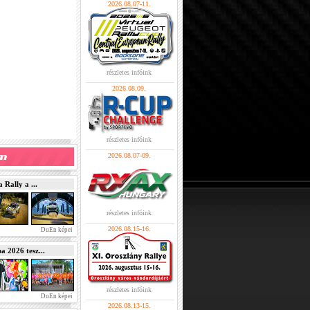
2026.08.07-11.
részletes infóink
2026.08.09.
részletes infóink
2026.08.07-09.
Rally a ...
részletes infóink
2026.08.15-16.
DuEn képei
2026 tesz...
részletes infóink
DuEn képei
2026.08.13-15.