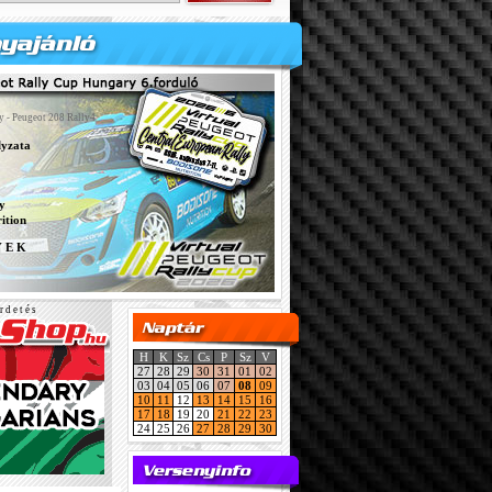
y - Peugeot 208 Rally4
lyzata
y
ition
Y E K
r d e t é s
H
K
Sz
Cs
P
Sz
V
27
28
29
30
31
01
02
03
04
05
06
07
08
09
10
11
12
13
14
15
16
17
18
19
20
21
22
23
24
25
26
27
28
29
30