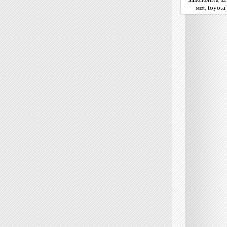
sz
toyota 
,
teszt