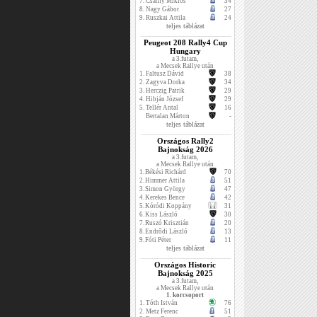
7.
Csáthy Miklós
34
8.
Nagy Gábor
27
9.
Ruszkai Attila
24
teljes táblázat
Peugeot 208 Rally4 Cup
Hungary
a 3.futam,
a Mecsek Rallye után
1.
Faltusz Dávid
38
2.
Zagyva Dorka
34
3.
Herczig Patrik
29
4.
Hibján József
29
5.
Tellér Antal
16
Bertalan Márton
-
teljes táblázat
Országos Rally2
Bajnokság 2026
a 3.futam,
a Mecsek Rallye után
1.
Békési Richárd
70
2.
Himmer Attila
51
3.
Simon György
47
4.
Kerekes Bence
42
5.
Kóródi Koppány
31
6.
Kiss László
30
7.
Ruszó Krisztián
20
8.
Endrődi László
13
9.
Fóti Péter
11
teljes táblázat
Országos Historic
Bajnokság 2025
a 3.futam,
a Mecsek Rallye után
1. korcsoport
1.
Tóth István
76
2.
Metz Ferenc
51